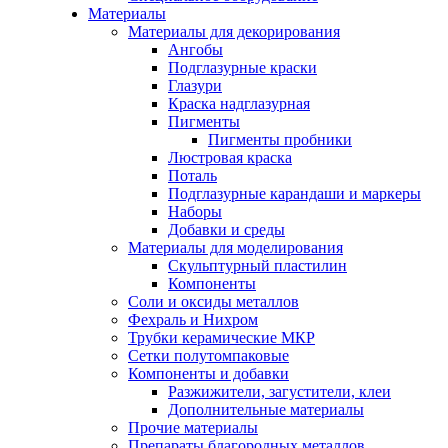
Материалы
Материалы для декорирования
Ангобы
Подглазурные краски
Глазури
Краска надглазурная
Пигменты
Пигменты пробники
Люстровая краска
Поталь
Подглазурные карандаши и маркеры
Наборы
Добавки и среды
Материалы для моделирования
Скульптурный пластилин
Компоненты
Соли и оксиды металлов
Фехраль и Нихром
Трубки керамические МКР
Сетки полутомпаковые
Компоненты и добавки
Разжижители, загустители, клеи
Дополнительные материалы
Прочие материалы
Препараты благородных металлов