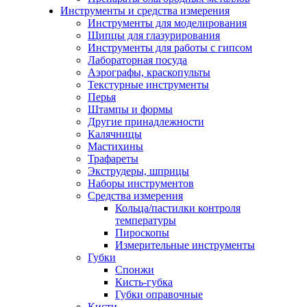
Инструменты и средства измерения
Инструменты для моделирования
Щипцы для глазурирования
Инструменты для работы с гипсом
Лабораторная посуда
Аэрографы, краскопульты
Текстурные инструменты
Перья
Штампы и формы
Другие принадлежности
Калячницы
Мастихины
Трафареты
Экструдеры, шприцы
Наборы инструментов
Средства измерения
Кольца/пастилки контроля
температуры
Пироскопы
Измерительные инструменты
Губки
Спонжи
Кисть-губка
Губки оправочные
Кисти