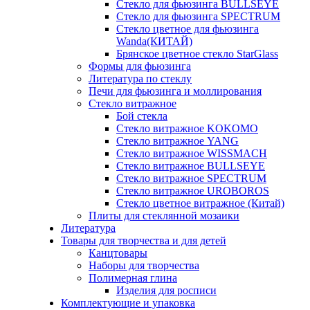
Стекло для фьюзинга BULLSEYE
Стекло для фьюзинга SPECTRUM
Стекло цветное для фьюзинга
Wanda(КИТАЙ)
Брянское цветное стекло StarGlass
Формы для фьюзинга
Литература по стеклу
Печи для фьюзинга и моллирования
Стекло витражное
Бой стекла
Стекло витражное KOKOMO
Стекло витражное YANG
Стекло витражное WISSMACH
Стекло витражное BULLSEYE
Стекло витражное SPECTRUM
Стекло витражное UROBOROS
Стекло цветное витражное (Китай)
Плиты для стеклянной мозаики
Литература
Товары для творчества и для детей
Канцтовары
Наборы для творчества
Полимерная глина
Изделия для росписи
Комплектующие и упаковка