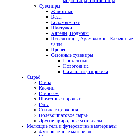
медовницы, тортовницы
Сувениры
Животные
Вазы
Колокольчики
Шкатулки
Ангелы, Подковы
Пепельницы, Аромалампы, Кальянные
чаши
Прочее
Сезонные сувениры
Пасхальные
Новогодние
Символ года кролика
Сырьё
Глина
Каолин
Глинозём
Шамотные порошки
Гипс
Силикат циркония
Полевошпатовое сырье
Другие природные материалы
Мелющие тела и футеровочные материалы
Футеровочные материалы