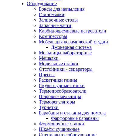
Оборудование
Боксы для напыления
Глиномялки
Заливочные столы
Запасные части
Карбидокремневые нагреватели
Компрессоры
Мебель для керамической студии
Джокерная система
Мельницы лабораторные
Мешалки
Модельные станки
Отстойники - сепараторы
Прессы
Раскатчики глины
Скульптурные станки
Термопреобразователи
Шаровые мельницы
Терморегуляторы
Турнетки
Барабаны и стаканы для помола
Фарфоровые барабаны
Формовочные станки
Шкафы сушильные
Специальное оборудование