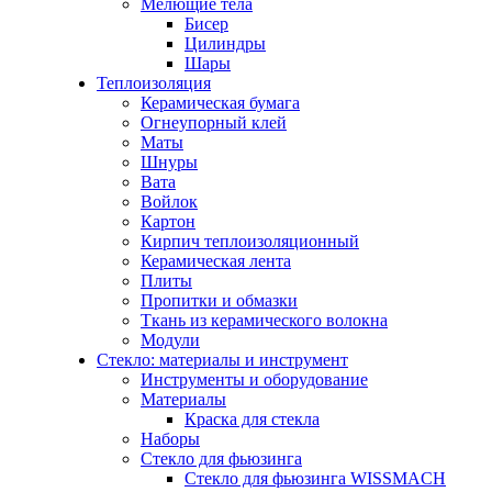
Мелющие тела
Бисер
Цилиндры
Шары
Теплоизоляция
Керамическая бумага
Огнеупорный клей
Маты
Шнуры
Вата
Войлок
Картон
Кирпич теплоизоляционный
Керамическая лента
Плиты
Пропитки и обмазки
Ткань из керамического волокна
Модули
Стекло: материалы и инструмент
Инструменты и оборудование
Материалы
Краска для стекла
Наборы
Стекло для фьюзинга
Стекло для фьюзинга WISSMACH