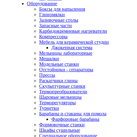
Оборудование
Боксы для напыления
Глиномялки
Заливочные столы
Запасные части
Карбидокремневые нагреватели
Компрессоры
Мебель для керамической студии
Джокерная система
Мельницы лабораторные
Мешалки
Модельные станки
Отстойники - сепараторы
Прессы
Раскатчики глины
Скульптурные станки
Термопреобразователи
Шаровые мельницы
Терморегуляторы
Турнетки
Барабаны и стаканы для помола
Фарфоровые барабаны
Формовочные станки
Шкафы сушильные
Специальное оборудование