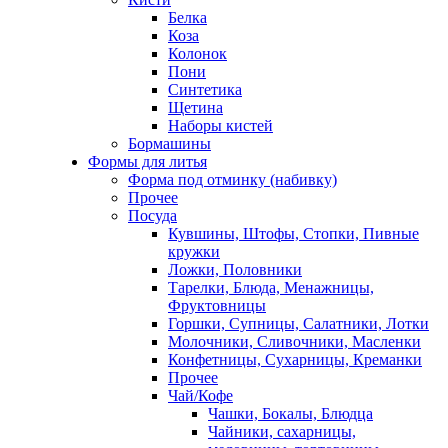
Белка
Коза
Колонок
Пони
Синтетика
Щетина
Наборы кистей
Бормашины
Формы для литья
Форма под отминку (набивку)
Прочее
Посуда
Кувшины, Штофы, Стопки, Пивные
кружки
Ложки, Половники
Тарелки, Блюда, Менажницы,
Фруктовницы
Горшки, Супницы, Салатники, Лотки
Молочники, Сливочники, Масленки
Конфетницы, Сухарницы, Креманки
Прочее
Чай/Кофе
Чашки, Бокалы, Блюдца
Чайники, сахарницы,