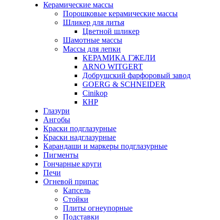
Керамические массы
Порошковые керамические массы
Шликер для литья
Цветной шликер
Шамотные массы
Массы для лепки
КЕРАМИКА ГЖЕЛИ
ARNO WITGERT
Добрушский фарфоровый завод
GOERG & SCHNEIDER
Cinikop
КНР
Глазури
Ангобы
Краски подглазурные
Краски надглазурные
Карандаши и маркеры подглазурные
Пигменты
Гончарные круги
Печи
Огневой припас
Капсель
Стойки
Плиты огнеупорные
Подставки