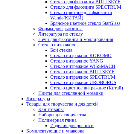
Стекло для фьюзинга BULLSEYE
Стекло для фьюзинга SPECTRUM
Стекло цветное для фьюзинга
Wanda(КИТАЙ)
Брянское цветное стекло StarGlass
Формы для фьюзинга
Литература по стеклу
Печи для фьюзинга и моллирования
Стекло витражное
Бой стекла
Стекло витражное KOKOMO
Стекло витражное YANG
Стекло витражное WISSMACH
Стекло витражное BULLSEYE
Стекло витражное SPECTRUM
Стекло витражное UROBOROS
Стекло цветное витражное (Китай)
Плиты для стеклянной мозаики
Литература
Товары для творчества и для детей
Канцтовары
Наборы для творчества
Полимерная глина
Изделия для росписи
Комплектующие и упаковка