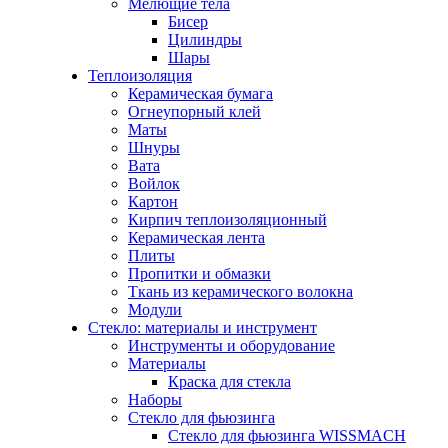
Мелющие тела
Бисер
Цилиндры
Шары
Теплоизоляция
Керамическая бумага
Огнеупорный клей
Маты
Шнуры
Вата
Войлок
Картон
Кирпич теплоизоляционный
Керамическая лента
Плиты
Пропитки и обмазки
Ткань из керамического волокна
Модули
Стекло: материалы и инструмент
Инструменты и оборудование
Материалы
Краска для стекла
Наборы
Стекло для фьюзинга
Стекло для фьюзинга WISSMACH