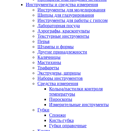
Инструменты и средства измерения
Инструменты для моделирования
Щипцы для глазурирования
Инструменты для работы с гипсом
Лабораторная посуда
Аэрографы, краскопульты
Текстурные инструменты
Перья
Штампы и формы
Другие принадлежности
Калячницы
Мастихины
Трафареты
Экструдеры, шприцы
Наборы инструментов
Средства измерения
Кольца/пастилки контроля
температуры
Пироскопы
Измерительные инструменты
Губки
Спонжи
Кисть-губка
Губки оправочные
Кисти