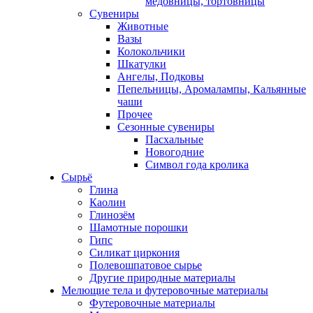
медовницы, тортовницы
Сувениры
Животные
Вазы
Колокольчики
Шкатулки
Ангелы, Подковы
Пепельницы, Аромалампы, Кальянные
чаши
Прочее
Сезонные сувениры
Пасхальные
Новогодние
Символ года кролика
Сырьё
Глина
Каолин
Глинозём
Шамотные порошки
Гипс
Силикат циркония
Полевошпатовое сырье
Другие природные материалы
Мелющие тела и футеровочные материалы
Футеровочные материалы