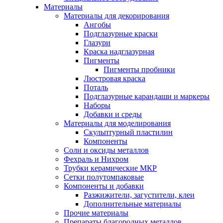
Материалы
Материалы для декорирования
Ангобы
Подглазурные краски
Глазури
Краска надглазурная
Пигменты
Пигменты пробники
Люстровая краска
Поталь
Подглазурные карандаши и маркеры
Наборы
Добавки и среды
Материалы для моделирования
Скульптурный пластилин
Компоненты
Соли и оксиды металлов
Фехраль и Нихром
Трубки керамические МКР
Сетки полутомпаковые
Компоненты и добавки
Разжижители, загустители, клеи
Дополнительные материалы
Прочие материалы
Препараты благородных металлов