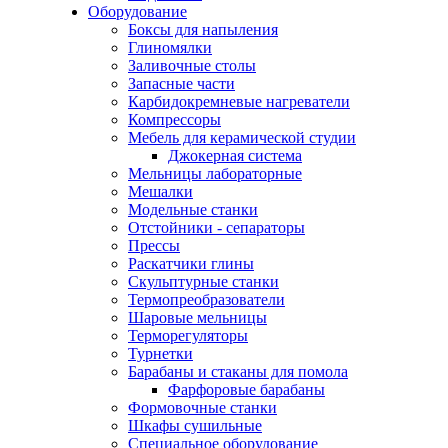
Оборудование
Боксы для напыления
Глиномялки
Заливочные столы
Запасные части
Карбидокремневые нагреватели
Компрессоры
Мебель для керамической студии
Джокерная система
Мельницы лабораторные
Мешалки
Модельные станки
Отстойники - сепараторы
Прессы
Раскатчики глины
Скульптурные станки
Термопреобразователи
Шаровые мельницы
Терморегуляторы
Турнетки
Барабаны и стаканы для помола
Фарфоровые барабаны
Формовочные станки
Шкафы сушильные
Специальное оборудование