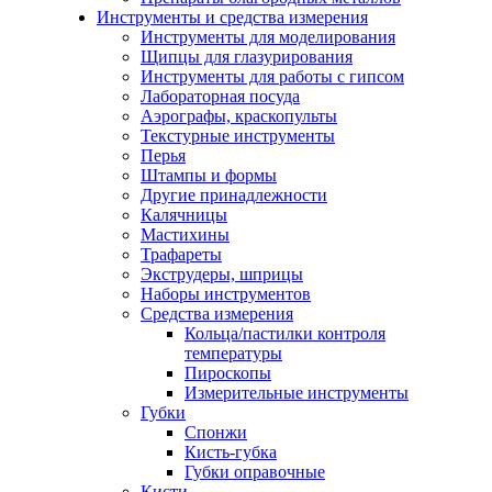
Инструменты и средства измерения
Инструменты для моделирования
Щипцы для глазурирования
Инструменты для работы с гипсом
Лабораторная посуда
Аэрографы, краскопульты
Текстурные инструменты
Перья
Штампы и формы
Другие принадлежности
Калячницы
Мастихины
Трафареты
Экструдеры, шприцы
Наборы инструментов
Средства измерения
Кольца/пастилки контроля
температуры
Пироскопы
Измерительные инструменты
Губки
Спонжи
Кисть-губка
Губки оправочные
Кисти