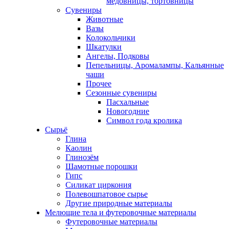
медовницы, тортовницы
Сувениры
Животные
Вазы
Колокольчики
Шкатулки
Ангелы, Подковы
Пепельницы, Аромалампы, Кальянные
чаши
Прочее
Сезонные сувениры
Пасхальные
Новогодние
Символ года кролика
Сырьё
Глина
Каолин
Глинозём
Шамотные порошки
Гипс
Силикат циркония
Полевошпатовое сырье
Другие природные материалы
Мелющие тела и футеровочные материалы
Футеровочные материалы