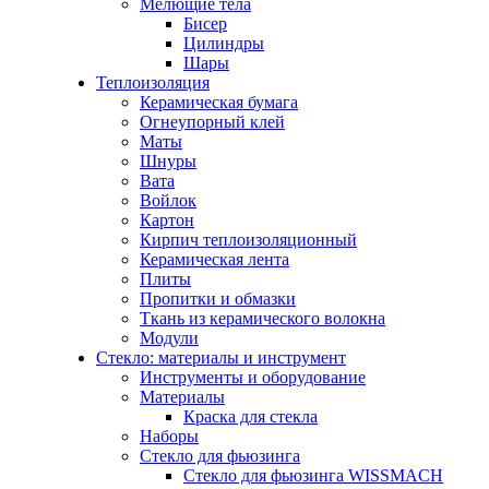
Мелющие тела
Бисер
Цилиндры
Шары
Теплоизоляция
Керамическая бумага
Огнеупорный клей
Маты
Шнуры
Вата
Войлок
Картон
Кирпич теплоизоляционный
Керамическая лента
Плиты
Пропитки и обмазки
Ткань из керамического волокна
Модули
Стекло: материалы и инструмент
Инструменты и оборудование
Материалы
Краска для стекла
Наборы
Стекло для фьюзинга
Стекло для фьюзинга WISSMACH