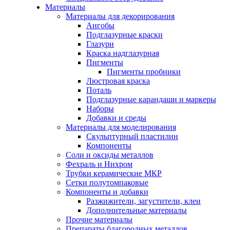
Материалы
Материалы для декорирования
Ангобы
Подглазурные краски
Глазури
Краска надглазурная
Пигменты
Пигменты пробники
Люстровая краска
Поталь
Подглазурные карандаши и маркеры
Наборы
Добавки и среды
Материалы для моделирования
Скульптурный пластилин
Компоненты
Соли и оксиды металлов
Фехраль и Нихром
Трубки керамические МКР
Сетки полутомпаковые
Компоненты и добавки
Разжижители, загустители, клеи
Дополнительные материалы
Прочие материалы
Препараты благородных металлов