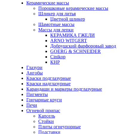
Керамические массы
Порошковые керамические массы
Шликер для литья
Цветной шликер
Шамотные массы
Массы для лепки
КЕРАМИКА ГЖЕЛИ
ARNO WITGERT
Добрушский фарфоровый завод
GOERG & SCHNEIDER
Cinikop
КНР
Глазури
Ангобы
Краски подглазурные
Краски надглазурные
Карандаши и маркеры подглазурные
Пигменты
Гончарные круги
Печи
Огневой припас
Капсель
Стойки
Плиты огнеупорные
Подставки