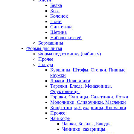
Белка
Коза
Колонок
Пони
Синтетика
Щетина
Наборы кистей
Бормашины
Формы для литья
Форма под отминку (набивку)
Прочее
Посуда
Кувшины, Штофы, Стопки, Пивные
кружки
Ложки, Половники
Тарелки, Блюда, Менажницы,
Фруктовницы
Горшки, Супницы, Салатники, Лотки
Молочники, Сливочники, Масленки
Конфетницы, Сухарницы, Креманки
Прочее
Чай/Кофе
Чашки, Бокалы, Блюдца
Чайники, сахарницы,