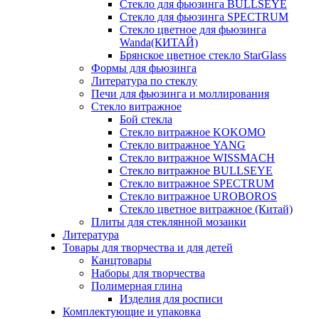
Стекло для фьюзинга BULLSEYE
Стекло для фьюзинга SPECTRUM
Стекло цветное для фьюзинга
Wanda(КИТАЙ)
Брянское цветное стекло StarGlass
Формы для фьюзинга
Литература по стеклу
Печи для фьюзинга и моллирования
Стекло витражное
Бой стекла
Стекло витражное KOKOMO
Стекло витражное YANG
Стекло витражное WISSMACH
Стекло витражное BULLSEYE
Стекло витражное SPECTRUM
Стекло витражное UROBOROS
Стекло цветное витражное (Китай)
Плиты для стеклянной мозаики
Литература
Товары для творчества и для детей
Канцтовары
Наборы для творчества
Полимерная глина
Изделия для росписи
Комплектующие и упаковка