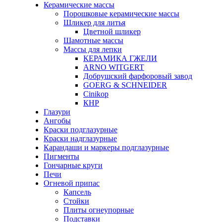
Керамические массы
Порошковые керамические массы
Шликер для литья
Цветной шликер
Шамотные массы
Массы для лепки
КЕРАМИКА ГЖЕЛИ
ARNO WITGERT
Добрушский фарфоровый завод
GOERG & SCHNEIDER
Cinikop
КНР
Глазури
Ангобы
Краски подглазурные
Краски надглазурные
Карандаши и маркеры подглазурные
Пигменты
Гончарные круги
Печи
Огневой припас
Капсель
Стойки
Плиты огнеупорные
Подставки