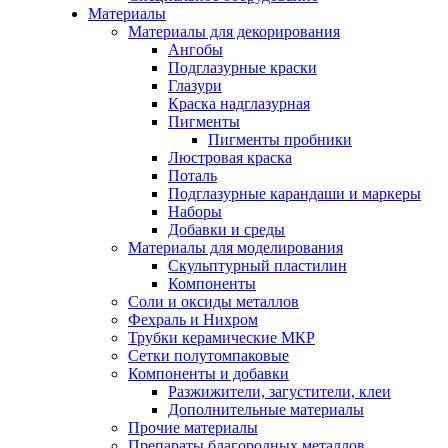
Материалы
Материалы для декорирования
Ангобы
Подглазурные краски
Глазури
Краска надглазурная
Пигменты
Пигменты пробники
Люстровая краска
Поталь
Подглазурные карандаши и маркеры
Наборы
Добавки и среды
Материалы для моделирования
Скульптурный пластилин
Компоненты
Соли и оксиды металлов
Фехраль и Нихром
Трубки керамические МКР
Сетки полутомпаковые
Компоненты и добавки
Разжижители, загустители, клеи
Дополнительные материалы
Прочие материалы
Препараты благородных металлов