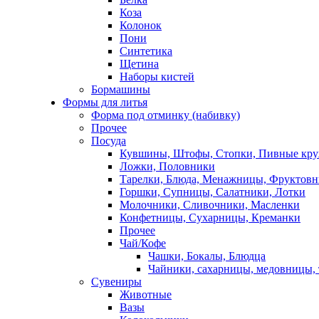
Коза
Колонок
Пони
Синтетика
Щетина
Наборы кистей
Бормашины
Формы для литья
Форма под отминку (набивку)
Прочее
Посуда
Кувшины, Штофы, Стопки, Пивные кр
Ложки, Половники
Тарелки, Блюда, Менажницы, Фруктов
Горшки, Супницы, Салатники, Лотки
Молочники, Сливочники, Масленки
Конфетницы, Сухарницы, Креманки
Прочее
Чай/Кофе
Чашки, Бокалы, Блюдца
Чайники, сахарницы, медовницы,
Сувениры
Животные
Вазы