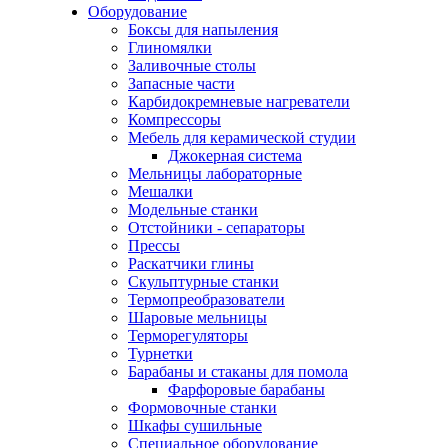
Оборудование
Боксы для напыления
Глиномялки
Заливочные столы
Запасные части
Карбидокремневые нагреватели
Компрессоры
Мебель для керамической студии
Джокерная система
Мельницы лабораторные
Мешалки
Модельные станки
Отстойники - сепараторы
Прессы
Раскатчики глины
Скульптурные станки
Термопреобразователи
Шаровые мельницы
Терморегуляторы
Турнетки
Барабаны и стаканы для помола
Фарфоровые барабаны
Формовочные станки
Шкафы сушильные
Специальное оборудование