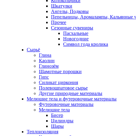
Колокольчики
Шкатулки
Ангелы, Подковы
Пепельницы, Аромалампы, Кальянные 
Прочее
Сезонные сувениры
Пасхальные
Новогодние
Символ года кролика
Сырьё
Глина
Каолин
Глинозём
Шамотные порошки
Гипс
Силикат циркония
Полевошпатовое сырье
Другие природные материалы
Мелющие тела и футеровочные материалы
Футеровочные материалы
Мелющие тела
Бисер
Цилиндры
Шары
Теплоизоляция