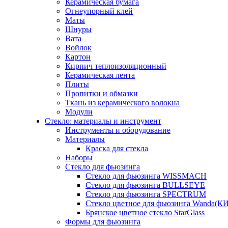
Керамическая бумага
Огнеупорный клей
Маты
Шнуры
Вата
Войлок
Картон
Кирпич теплоизоляционный
Керамическая лента
Плиты
Пропитки и обмазки
Ткань из керамического волокна
Модули
Стекло: материалы и инструмент
Инструменты и оборудование
Материалы
Краска для стекла
Наборы
Стекло для фьюзинга
Стекло для фьюзинга WISSMACH
Стекло для фьюзинга BULLSEYE
Стекло для фьюзинга SPECTRUM
Стекло цветное для фьюзинга Wanda(К
Брянское цветное стекло StarGlass
Формы для фьюзинга