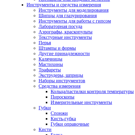
Инструменты и средства измерения
Инструменты для моделирования
Щипцы для глазурирования
Инструменты для работы с гипсом
Лабораторная посуда
Аэрографы, краскопульты
Текстурные инструменты
Перья
Штампы и формы
Другие принадлежности
Калячницы
Мастихины
Трафареты
Экструдеры, шприцы
Наборы инструментов
Средства измерения
Кольца/пастилки контроля температуры
Пироскопы
Измерительные инструменты
Губки
Спонжи
Кисть-губка
Губки оправочные
Кисти
Белка