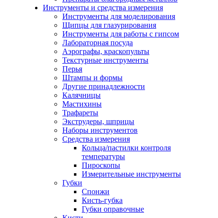
Инструменты и средства измерения
Инструменты для моделирования
Щипцы для глазурирования
Инструменты для работы с гипсом
Лабораторная посуда
Аэрографы, краскопульты
Текстурные инструменты
Перья
Штампы и формы
Другие принадлежности
Калячницы
Мастихины
Трафареты
Экструдеры, шприцы
Наборы инструментов
Средства измерения
Кольца/пастилки контроля
температуры
Пироскопы
Измерительные инструменты
Губки
Спонжи
Кисть-губка
Губки оправочные
Кисти