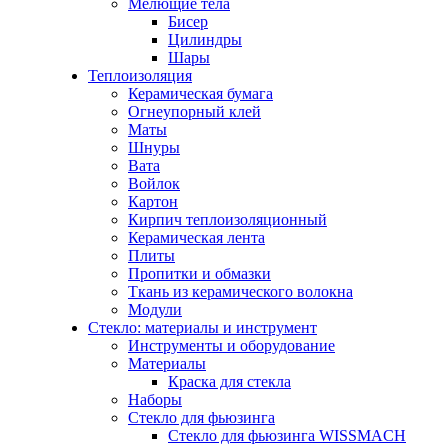
Мелющие тела
Бисер
Цилиндры
Шары
Теплоизоляция
Керамическая бумага
Огнеупорный клей
Маты
Шнуры
Вата
Войлок
Картон
Кирпич теплоизоляционный
Керамическая лента
Плиты
Пропитки и обмазки
Ткань из керамического волокна
Модули
Стекло: материалы и инструмент
Инструменты и оборудование
Материалы
Краска для стекла
Наборы
Стекло для фьюзинга
Стекло для фьюзинга WISSMACH