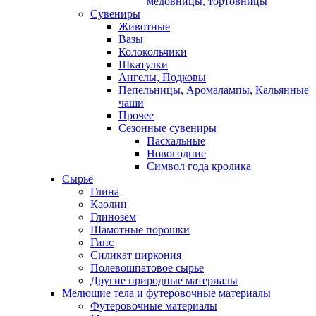
медовницы, тортовницы
Сувениры
Животные
Вазы
Колокольчики
Шкатулки
Ангелы, Подковы
Пепельницы, Аромалампы, Кальянные
чаши
Прочее
Сезонные сувениры
Пасхальные
Новогодние
Символ года кролика
Сырьё
Глина
Каолин
Глинозём
Шамотные порошки
Гипс
Силикат циркония
Полевошпатовое сырье
Другие природные материалы
Мелющие тела и футеровочные материалы
Футеровочные материалы