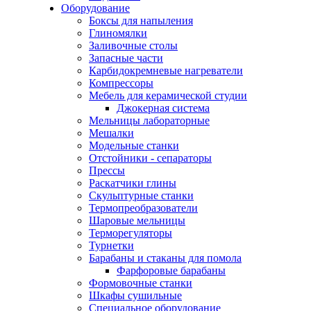
Оборудование
Боксы для напыления
Глиномялки
Заливочные столы
Запасные части
Карбидокремневые нагреватели
Компрессоры
Мебель для керамической студии
Джокерная система
Мельницы лабораторные
Мешалки
Модельные станки
Отстойники - сепараторы
Прессы
Раскатчики глины
Скульптурные станки
Термопреобразователи
Шаровые мельницы
Терморегуляторы
Турнетки
Барабаны и стаканы для помола
Фарфоровые барабаны
Формовочные станки
Шкафы сушильные
Специальное оборудование