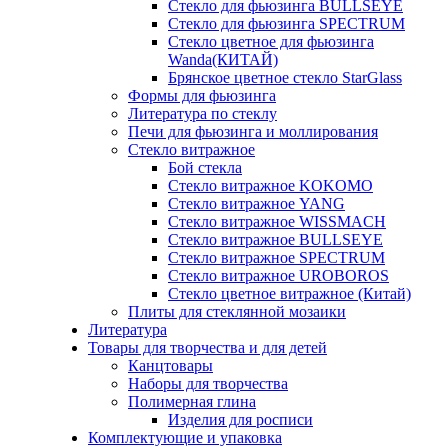
Стекло для фьюзинга BULLSEYE
Стекло для фьюзинга SPECTRUM
Стекло цветное для фьюзинга
Wanda(КИТАЙ)
Брянское цветное стекло StarGlass
Формы для фьюзинга
Литература по стеклу
Печи для фьюзинга и моллирования
Стекло витражное
Бой стекла
Стекло витражное KOKOMO
Стекло витражное YANG
Стекло витражное WISSMACH
Стекло витражное BULLSEYE
Стекло витражное SPECTRUM
Стекло витражное UROBOROS
Стекло цветное витражное (Китай)
Плиты для стеклянной мозаики
Литература
Товары для творчества и для детей
Канцтовары
Наборы для творчества
Полимерная глина
Изделия для росписи
Комплектующие и упаковка