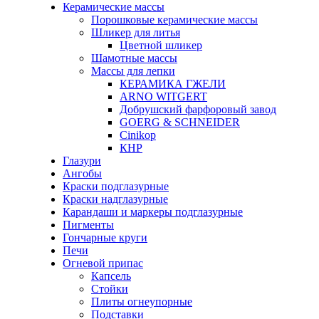
Керамические массы
Порошковые керамические массы
Шликер для литья
Цветной шликер
Шамотные массы
Массы для лепки
КЕРАМИКА ГЖЕЛИ
ARNO WITGERT
Добрушский фарфоровый завод
GOERG & SCHNEIDER
Cinikop
КНР
Глазури
Ангобы
Краски подглазурные
Краски надглазурные
Карандаши и маркеры подглазурные
Пигменты
Гончарные круги
Печи
Огневой припас
Капсель
Стойки
Плиты огнеупорные
Подставки