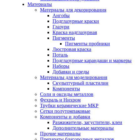
Материалы
Материалы для декорирования
Ангобы
Подглазурные краски
Глазури
Краска надглазурная
Пигменты
Пигменты пробники
Люстровая краска
Поталь
Подглазурные карандаши и маркеры
Наборы
Добавки и среды
Материалы для моделирования
Скульптурный пластилин
Компоненты
Соли и оксиды металлов
Фехраль и Нихром
Трубки керамические МКР
Сетки полутомпаковые
Компоненты и добавки
Разжижители, загустители, клеи
Дополнительные материалы
Прочие материалы
Препараты благородных металлов