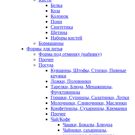
Белка
Коза
Колонок
Пони
Синтетика
Щетина
Наборы кистей
Бормашины
Формы для литья
Форма под отминку (набивку)
Прочее
Посуда
Кувшины, Штофы, Стопки, Пивные
кружки
Ложки, Половники
Тарелки, Блюда, Менажницы,
Фруктовницы
Горшки, Супницы, Салатники, Лотки
Молочники, Сливочники, Масленки
Конфетницы, Сухарницы, Креманки
Прочее
Чай/Кофе
Чашки, Бокалы, Блюдца
Чайники, сахарницы,