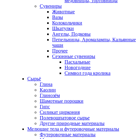
медовницы, тортовницы
Сувениры
Животные
Вазы
Колокольчики
Шкатулки
Ангелы, Подковы
Пепельницы, Аромалампы, Кальянные
чаши
Прочее
Сезонные сувениры
Пасхальные
Новогодние
Символ года кролика
Сырьё
Глина
Каолин
Глинозём
Шамотные порошки
Гипс
Силикат циркония
Полевошпатовое сырье
Другие природные материалы
Мелющие тела и футеровочные материалы
Футеровочные материалы