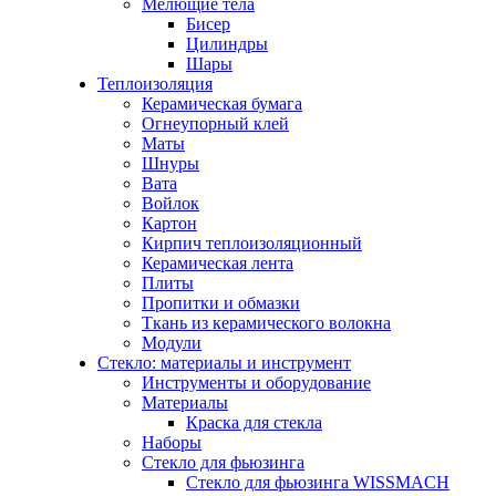
Мелющие тела
Бисер
Цилиндры
Шары
Теплоизоляция
Керамическая бумага
Огнеупорный клей
Маты
Шнуры
Вата
Войлок
Картон
Кирпич теплоизоляционный
Керамическая лента
Плиты
Пропитки и обмазки
Ткань из керамического волокна
Модули
Стекло: материалы и инструмент
Инструменты и оборудование
Материалы
Краска для стекла
Наборы
Стекло для фьюзинга
Стекло для фьюзинга WISSMACH