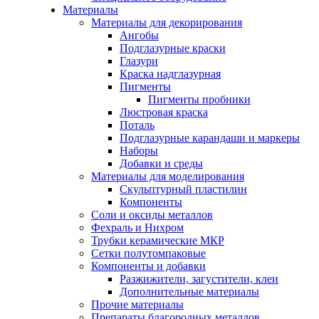
Материалы
Материалы для декорирования
Ангобы
Подглазурные краски
Глазури
Краска надглазурная
Пигменты
Пигменты пробники
Люстровая краска
Поталь
Подглазурные карандаши и маркеры
Наборы
Добавки и среды
Материалы для моделирования
Скульптурный пластилин
Компоненты
Соли и оксиды металлов
Фехраль и Нихром
Трубки керамические МКР
Сетки полутомпаковые
Компоненты и добавки
Разжижители, загустители, клеи
Дополнительные материалы
Прочие материалы
Препараты благородных металлов