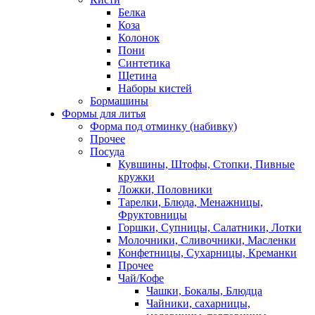
Белка
Коза
Колонок
Пони
Синтетика
Щетина
Наборы кистей
Бормашины
Формы для литья
Форма под отминку (набивку)
Прочее
Посуда
Кувшины, Штофы, Стопки, Пивные
кружки
Ложки, Половники
Тарелки, Блюда, Менажницы,
Фруктовницы
Горшки, Супницы, Салатники, Лотки
Молочники, Сливочники, Масленки
Конфетницы, Сухарницы, Креманки
Прочее
Чай/Кофе
Чашки, Бокалы, Блюдца
Чайники, сахарницы,