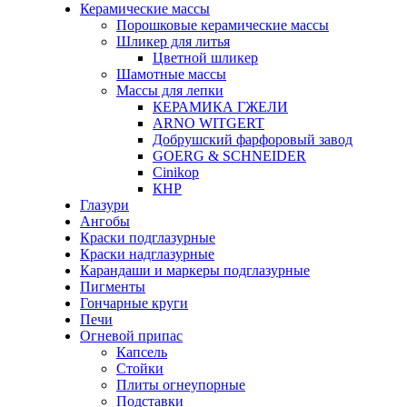
Керамические массы
Порошковые керамические массы
Шликер для литья
Цветной шликер
Шамотные массы
Массы для лепки
КЕРАМИКА ГЖЕЛИ
ARNO WITGERT
Добрушский фарфоровый завод
GOERG & SCHNEIDER
Cinikop
КНР
Глазури
Ангобы
Краски подглазурные
Краски надглазурные
Карандаши и маркеры подглазурные
Пигменты
Гончарные круги
Печи
Огневой припас
Капсель
Стойки
Плиты огнеупорные
Подставки