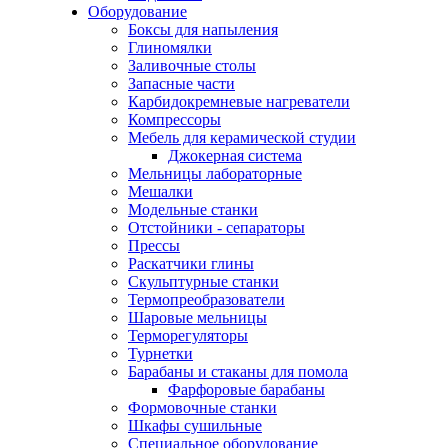
Оборудование
Боксы для напыления
Глиномялки
Заливочные столы
Запасные части
Карбидокремневые нагреватели
Компрессоры
Мебель для керамической студии
Джокерная система
Мельницы лабораторные
Мешалки
Модельные станки
Отстойники - сепараторы
Прессы
Раскатчики глины
Скульптурные станки
Термопреобразователи
Шаровые мельницы
Терморегуляторы
Турнетки
Барабаны и стаканы для помола
Фарфоровые барабаны
Формовочные станки
Шкафы сушильные
Специальное оборудование