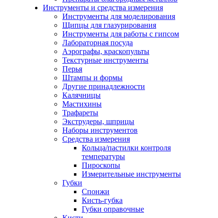
Инструменты и средства измерения
Инструменты для моделирования
Щипцы для глазурирования
Инструменты для работы с гипсом
Лабораторная посуда
Аэрографы, краскопульты
Текстурные инструменты
Перья
Штампы и формы
Другие принадлежности
Калячницы
Мастихины
Трафареты
Экструдеры, шприцы
Наборы инструментов
Средства измерения
Кольца/пастилки контроля
температуры
Пироскопы
Измерительные инструменты
Губки
Спонжи
Кисть-губка
Губки оправочные
Кисти