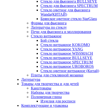
Стекло для фьюзинга BULLSEYE
Стекло для фьюзинга SPECTRUM
Стекло цветное для фьюзинга
Wanda(КИТАЙ)
Брянское цветное стекло StarGlass
Формы для фьюзинга
Литература по стеклу
Печи для фьюзинга и моллирования
Стекло витражное
Бой стекла
Стекло витражное KOKOMO
Стекло витражное YANG
Стекло витражное WISSMACH
Стекло витражное BULLSEYE
Стекло витражное SPECTRUM
Стекло витражное UROBOROS
Стекло цветное витражное (Китай)
Плиты для стеклянной мозаики
Литература
Товары для творчества и для детей
Канцтовары
Наборы для творчества
Полимерная глина
Изделия для росписи
Комплектующие и упаковка