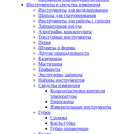
Инструменты и средства измерения
Инструменты для моделирования
Щипцы для глазурирования
Инструменты для работы с гипсом
Лабораторная посуда
Аэрографы, краскопульты
Текстурные инструменты
Перья
Штампы и формы
Другие принадлежности
Калячницы
Мастихины
Трафареты
Экструдеры, шприцы
Наборы инструментов
Средства измерения
Кольца/пастилки контроля
температуры
Пироскопы
Измерительные инструменты
Губки
Спонжи
Кисть-губка
Губки оправочные
Кисти