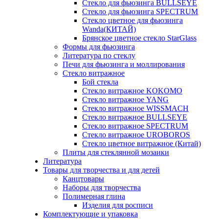
Стекло для фьюзинга BULLSEYE
Стекло для фьюзинга SPECTRUM
Стекло цветное для фьюзинга
Wanda(КИТАЙ)
Брянское цветное стекло StarGlass
Формы для фьюзинга
Литература по стеклу
Печи для фьюзинга и моллирования
Стекло витражное
Бой стекла
Стекло витражное KOKOMO
Стекло витражное YANG
Стекло витражное WISSMACH
Стекло витражное BULLSEYE
Стекло витражное SPECTRUM
Стекло витражное UROBOROS
Стекло цветное витражное (Китай)
Плиты для стеклянной мозаики
Литература
Товары для творчества и для детей
Канцтовары
Наборы для творчества
Полимерная глина
Изделия для росписи
Комплектующие и упаковка