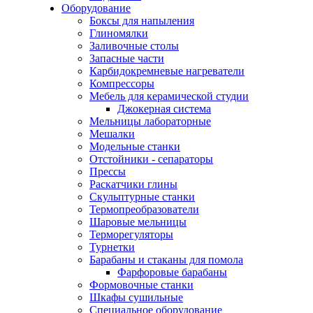
Оборудование
Боксы для напыления
Глиномялки
Заливочные столы
Запасные части
Карбидокремневые нагреватели
Компрессоры
Мебель для керамической студии
Джокерная система
Мельницы лабораторные
Мешалки
Модельные станки
Отстойники - сепараторы
Прессы
Раскатчики глины
Скульптурные станки
Термопреобразователи
Шаровые мельницы
Терморегуляторы
Турнетки
Барабаны и стаканы для помола
Фарфоровые барабаны
Формовочные станки
Шкафы сушильные
Специальное оборудование