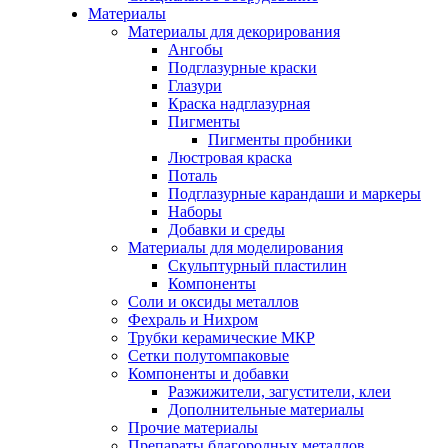
Материалы
Материалы для декорирования
Ангобы
Подглазурные краски
Глазури
Краска надглазурная
Пигменты
Пигменты пробники
Люстровая краска
Поталь
Подглазурные карандаши и маркеры
Наборы
Добавки и среды
Материалы для моделирования
Скульптурный пластилин
Компоненты
Соли и оксиды металлов
Фехраль и Нихром
Трубки керамические МКР
Сетки полутомпаковые
Компоненты и добавки
Разжижители, загустители, клеи
Дополнительные материалы
Прочие материалы
Препараты благородных металлов