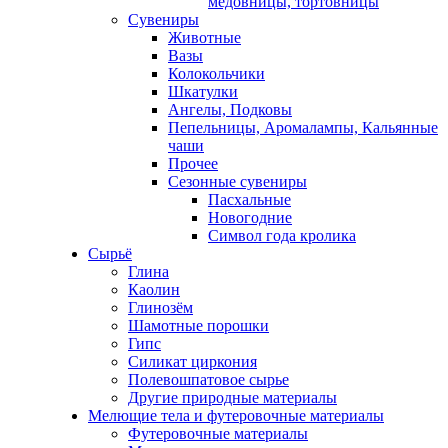
медовницы, тортовницы
Сувениры
Животные
Вазы
Колокольчики
Шкатулки
Ангелы, Подковы
Пепельницы, Аромалампы, Кальянные
чаши
Прочее
Сезонные сувениры
Пасхальные
Новогодние
Символ года кролика
Сырьё
Глина
Каолин
Глинозём
Шамотные порошки
Гипс
Силикат циркония
Полевошпатовое сырье
Другие природные материалы
Мелющие тела и футеровочные материалы
Футеровочные материалы