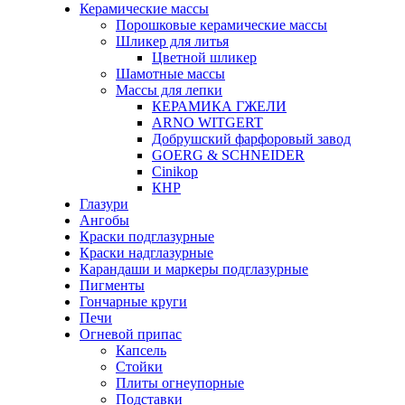
Керамические массы
Порошковые керамические массы
Шликер для литья
Цветной шликер
Шамотные массы
Массы для лепки
КЕРАМИКА ГЖЕЛИ
ARNO WITGERT
Добрушский фарфоровый завод
GOERG & SCHNEIDER
Cinikop
КНР
Глазури
Ангобы
Краски подглазурные
Краски надглазурные
Карандаши и маркеры подглазурные
Пигменты
Гончарные круги
Печи
Огневой припас
Капсель
Стойки
Плиты огнеупорные
Подставки