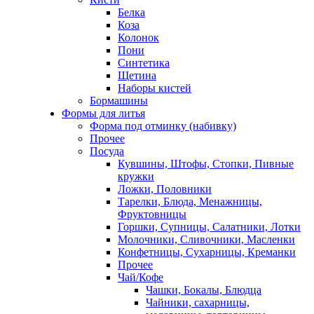
Белка
Коза
Колонок
Пони
Синтетика
Щетина
Наборы кистей
Бормашины
Формы для литья
Форма под отминку (набивку)
Прочее
Посуда
Кувшины, Штофы, Стопки, Пивные
кружки
Ложки, Половники
Тарелки, Блюда, Менажницы,
Фруктовницы
Горшки, Супницы, Салатники, Лотки
Молочники, Сливочники, Масленки
Конфетницы, Сухарницы, Креманки
Прочее
Чай/Кофе
Чашки, Бокалы, Блюдца
Чайники, сахарницы,