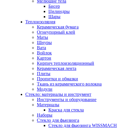
Мелющие тела
Бисер
Цилиндры
Шары
Теплоизоляция
Керамическая бумага
Огнеупорный клей
Маты
Шнуры
Вата
Войлок
Картон
Кирпич теплоизоляционный
Керамическая лента
Плиты
Пропитки и обмазки
Ткань из керамического волокна
Модули
Стекло: материалы и инструмент
Инструменты и оборудование
Материалы
Краска для стекла
Наборы
Стекло для фьюзинга
Стекло для фьюзинга WISSMACH