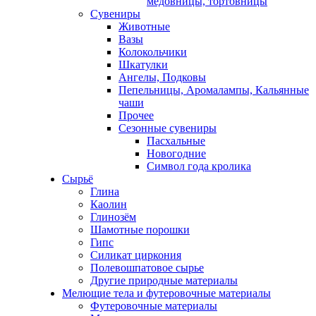
медовницы, тортовницы
Сувениры
Животные
Вазы
Колокольчики
Шкатулки
Ангелы, Подковы
Пепельницы, Аромалампы, Кальянные
чаши
Прочее
Сезонные сувениры
Пасхальные
Новогодние
Символ года кролика
Сырьё
Глина
Каолин
Глинозём
Шамотные порошки
Гипс
Силикат циркония
Полевошпатовое сырье
Другие природные материалы
Мелющие тела и футеровочные материалы
Футеровочные материалы