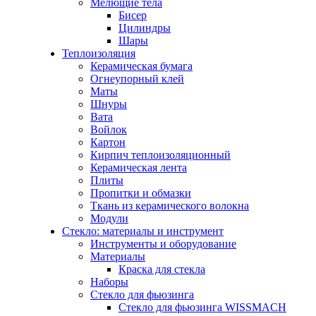
Мелющие тела
Бисер
Цилиндры
Шары
Теплоизоляция
Керамическая бумага
Огнеупорный клей
Маты
Шнуры
Вата
Войлок
Картон
Кирпич теплоизоляционный
Керамическая лента
Плиты
Пропитки и обмазки
Ткань из керамического волокна
Модули
Стекло: материалы и инструмент
Инструменты и оборудование
Материалы
Краска для стекла
Наборы
Стекло для фьюзинга
Стекло для фьюзинга WISSMACH