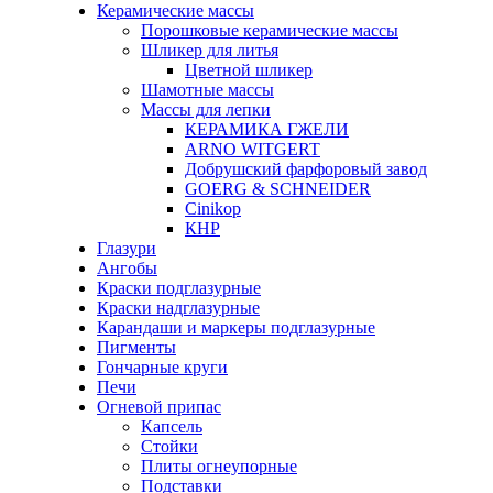
Керамические массы
Порошковые керамические массы
Шликер для литья
Цветной шликер
Шамотные массы
Массы для лепки
КЕРАМИКА ГЖЕЛИ
ARNO WITGERT
Добрушский фарфоровый завод
GOERG & SCHNEIDER
Cinikop
КНР
Глазури
Ангобы
Краски подглазурные
Краски надглазурные
Карандаши и маркеры подглазурные
Пигменты
Гончарные круги
Печи
Огневой припас
Капсель
Стойки
Плиты огнеупорные
Подставки