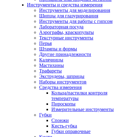
Инструменты и средства измерения
Инструменты для моделирования
Щипцы для глазурирования
Инструменты для работы с гипсом
Лабораторная посуда
Аэрографы, краскопульты
Текстурные инструменты
Перья
Штампы и формы
Другие принадлежности
Калячницы
Мастихины
Трафареты
Экструдеры, шприцы
Наборы инструментов
Средства измерения
Кольца/пастилки контроля
температуры
Пироскопы
Измерительные инструменты
Губки
Спонжи
Кисть-губка
Губки оправочные
Кисти