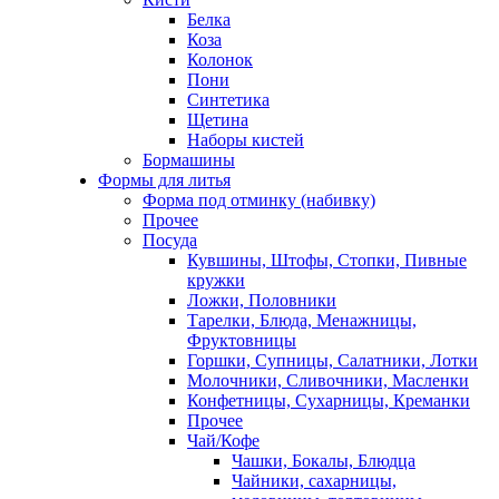
Белка
Коза
Колонок
Пони
Синтетика
Щетина
Наборы кистей
Бормашины
Формы для литья
Форма под отминку (набивку)
Прочее
Посуда
Кувшины, Штофы, Стопки, Пивные
кружки
Ложки, Половники
Тарелки, Блюда, Менажницы,
Фруктовницы
Горшки, Супницы, Салатники, Лотки
Молочники, Сливочники, Масленки
Конфетницы, Сухарницы, Креманки
Прочее
Чай/Кофе
Чашки, Бокалы, Блюдца
Чайники, сахарницы,