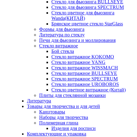
Стекло для фьюзинга BULLSEYE
Стекло для фьюзинга SPECTRUM
Стекло цветное для фьюзинга
Wanda(КИТАЙ)
Брянское цветное стекло StarGlass
Формы для фьюзинга
Литература по стеклу
Печи для фьюзинга и моллирования
Стекло витражное
Бой стекла
Стекло витражное KOKOMO
Стекло витражное YANG
Стекло витражное WISSMACH
Стекло витражное BULLSEYE
Стекло витражное SPECTRUM
Стекло витражное UROBOROS
Стекло цветное витражное (Китай)
Плиты для стеклянной мозаики
Литература
Товары для творчества и для детей
Канцтовары
Наборы для творчества
Полимерная глина
Изделия для росписи
Комплектующие и упаковка