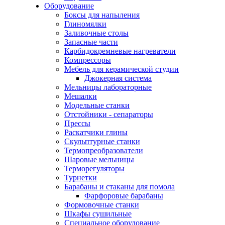
Оборудование
Боксы для напыления
Глиномялки
Заливочные столы
Запасные части
Карбидокремневые нагреватели
Компрессоры
Мебель для керамической студии
Джокерная система
Мельницы лабораторные
Мешалки
Модельные станки
Отстойники - сепараторы
Прессы
Раскатчики глины
Скульптурные станки
Термопреобразователи
Шаровые мельницы
Терморегуляторы
Турнетки
Барабаны и стаканы для помола
Фарфоровые барабаны
Формовочные станки
Шкафы сушильные
Специальное оборудование