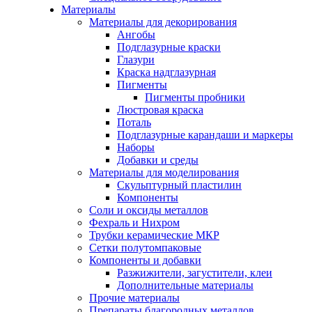
Материалы
Материалы для декорирования
Ангобы
Подглазурные краски
Глазури
Краска надглазурная
Пигменты
Пигменты пробники
Люстровая краска
Поталь
Подглазурные карандаши и маркеры
Наборы
Добавки и среды
Материалы для моделирования
Скульптурный пластилин
Компоненты
Соли и оксиды металлов
Фехраль и Нихром
Трубки керамические МКР
Сетки полутомпаковые
Компоненты и добавки
Разжижители, загустители, клеи
Дополнительные материалы
Прочие материалы
Препараты благородных металлов