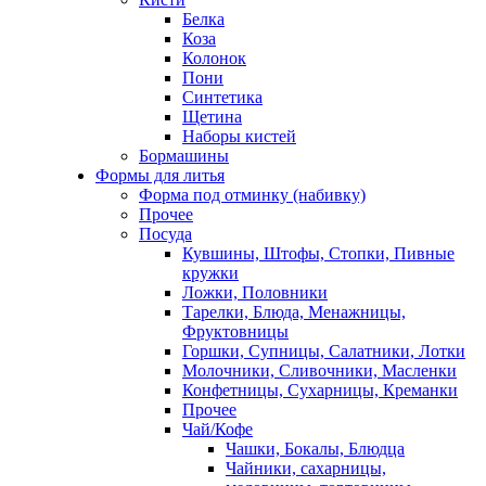
Белка
Коза
Колонок
Пони
Синтетика
Щетина
Наборы кистей
Бормашины
Формы для литья
Форма под отминку (набивку)
Прочее
Посуда
Кувшины, Штофы, Стопки, Пивные
кружки
Ложки, Половники
Тарелки, Блюда, Менажницы,
Фруктовницы
Горшки, Супницы, Салатники, Лотки
Молочники, Сливочники, Масленки
Конфетницы, Сухарницы, Креманки
Прочее
Чай/Кофе
Чашки, Бокалы, Блюдца
Чайники, сахарницы,