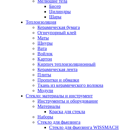
Мелющие тела
Бисер
Цилиндры
Шары
Теплоизоляция
Керамическая бумага
Огнеупорный клей
Маты
Шнуры
Вата
Войлок
Картон
Кирпич теплоизоляционный
Керамическая лента
Плиты
Пропитки и обмазки
Ткань из керамического волокна
Модули
Стекло: материалы и инструмент
Инструменты и оборудование
Материалы
Краска для стекла
Наборы
Стекло для фьюзинга
Стекло для фьюзинга WISSMACH