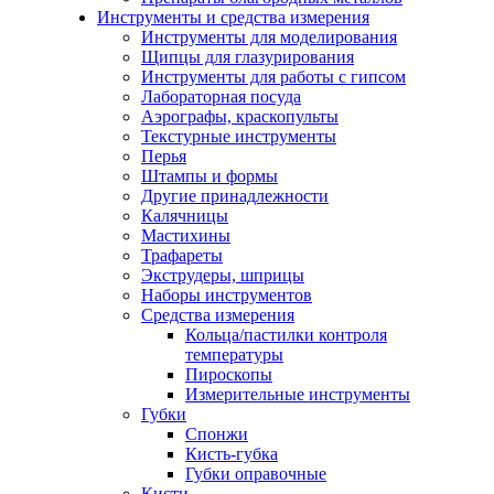
Инструменты и средства измерения
Инструменты для моделирования
Щипцы для глазурирования
Инструменты для работы с гипсом
Лабораторная посуда
Аэрографы, краскопульты
Текстурные инструменты
Перья
Штампы и формы
Другие принадлежности
Калячницы
Мастихины
Трафареты
Экструдеры, шприцы
Наборы инструментов
Средства измерения
Кольца/пастилки контроля
температуры
Пироскопы
Измерительные инструменты
Губки
Спонжи
Кисть-губка
Губки оправочные
Кисти