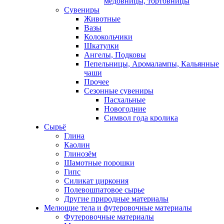
медовницы, тортовницы
Сувениры
Животные
Вазы
Колокольчики
Шкатулки
Ангелы, Подковы
Пепельницы, Аромалампы, Кальянные
чаши
Прочее
Сезонные сувениры
Пасхальные
Новогодние
Символ года кролика
Сырьё
Глина
Каолин
Глинозём
Шамотные порошки
Гипс
Силикат циркония
Полевошпатовое сырье
Другие природные материалы
Мелющие тела и футеровочные материалы
Футеровочные материалы