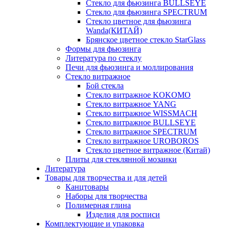
Стекло для фьюзинга BULLSEYE
Стекло для фьюзинга SPECTRUM
Стекло цветное для фьюзинга
Wanda(КИТАЙ)
Брянское цветное стекло StarGlass
Формы для фьюзинга
Литература по стеклу
Печи для фьюзинга и моллирования
Стекло витражное
Бой стекла
Стекло витражное KOKOMO
Стекло витражное YANG
Стекло витражное WISSMACH
Стекло витражное BULLSEYE
Стекло витражное SPECTRUM
Стекло витражное UROBOROS
Стекло цветное витражное (Китай)
Плиты для стеклянной мозаики
Литература
Товары для творчества и для детей
Канцтовары
Наборы для творчества
Полимерная глина
Изделия для росписи
Комплектующие и упаковка