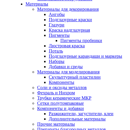
Материалы
Материалы для декорирования
Ангобы
Подглазурные краски
Глазури
Краска надглазурная
Пигменты
Пигменты пробники
Люстровая краска
Поталь
Подглазурные карандаши и маркеры
Наборы
Добавки и среды
Материалы для моделирования
Скульптурный пластилин
Компоненты
Соли и оксиды металлов
Фехраль и Нихром
Трубки керамические МКР
Сетки полутомпаковые
Компоненты и добавки
Разжижители, загустители, клеи
Дополнительные материалы
Прочие материалы
Препараты благородных металлов