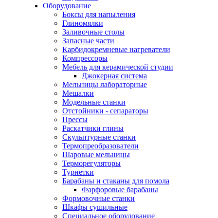
Оборудование
Боксы для напыления
Глиномялки
Заливочные столы
Запасные части
Карбидокремневые нагреватели
Компрессоры
Мебель для керамической студии
Джокерная система
Мельницы лабораторные
Мешалки
Модельные станки
Отстойники - сепараторы
Прессы
Раскатчики глины
Скульптурные станки
Термопреобразователи
Шаровые мельницы
Терморегуляторы
Турнетки
Барабаны и стаканы для помола
Фарфоровые барабаны
Формовочные станки
Шкафы сушильные
Специальное оборудование