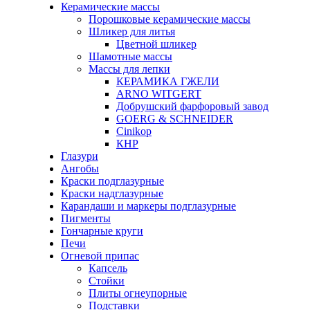
Керамические массы
Порошковые керамические массы
Шликер для литья
Цветной шликер
Шамотные массы
Массы для лепки
КЕРАМИКА ГЖЕЛИ
ARNO WITGERT
Добрушский фарфоровый завод
GOERG & SCHNEIDER
Cinikop
КНР
Глазури
Ангобы
Краски подглазурные
Краски надглазурные
Карандаши и маркеры подглазурные
Пигменты
Гончарные круги
Печи
Огневой припас
Капсель
Стойки
Плиты огнеупорные
Подставки