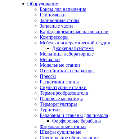
Оборудование
Боксы для напыления
Глиномялки
Заливочные столы
Запасные части
Карбидокремневые нагреватели
Компрессоры
Мебель для керамической студии
Джокерная система
Мельницы лабораторные
Мешалки
Модельные станки
Отстойники - сепараторы
Прессы
Раскатчики глины
Скульптурные станки
Термопреобразователи
Шаровые мельницы
Терморегуляторы
Турнетки
Барабаны и стаканы для помола
Фарфоровые барабаны
Формовочные станки
Шкафы сушильные
Специальное оборудование