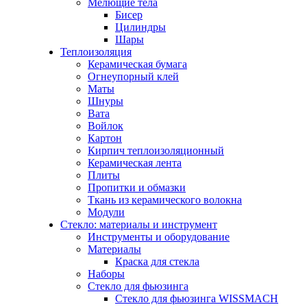
Мелющие тела
Бисер
Цилиндры
Шары
Теплоизоляция
Керамическая бумага
Огнеупорный клей
Маты
Шнуры
Вата
Войлок
Картон
Кирпич теплоизоляционный
Керамическая лента
Плиты
Пропитки и обмазки
Ткань из керамического волокна
Модули
Стекло: материалы и инструмент
Инструменты и оборудование
Материалы
Краска для стекла
Наборы
Стекло для фьюзинга
Стекло для фьюзинга WISSMACH