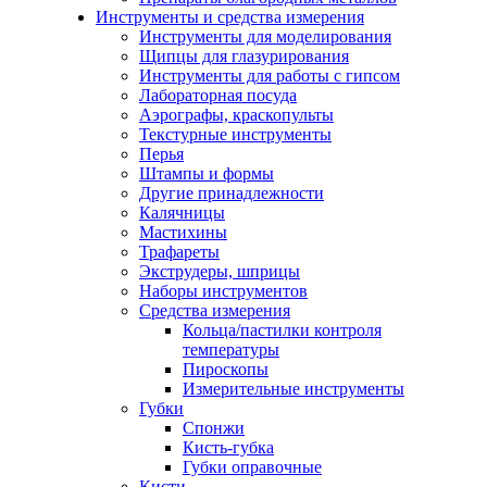
Инструменты и средства измерения
Инструменты для моделирования
Щипцы для глазурирования
Инструменты для работы с гипсом
Лабораторная посуда
Аэрографы, краскопульты
Текстурные инструменты
Перья
Штампы и формы
Другие принадлежности
Калячницы
Мастихины
Трафареты
Экструдеры, шприцы
Наборы инструментов
Средства измерения
Кольца/пастилки контроля
температуры
Пироскопы
Измерительные инструменты
Губки
Спонжи
Кисть-губка
Губки оправочные
Кисти