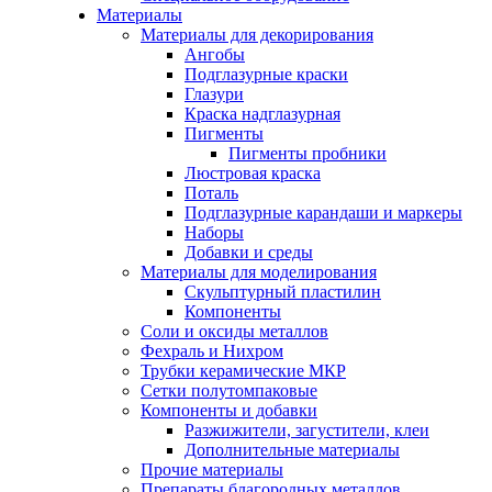
Материалы
Материалы для декорирования
Ангобы
Подглазурные краски
Глазури
Краска надглазурная
Пигменты
Пигменты пробники
Люстровая краска
Поталь
Подглазурные карандаши и маркеры
Наборы
Добавки и среды
Материалы для моделирования
Скульптурный пластилин
Компоненты
Соли и оксиды металлов
Фехраль и Нихром
Трубки керамические МКР
Сетки полутомпаковые
Компоненты и добавки
Разжижители, загустители, клеи
Дополнительные материалы
Прочие материалы
Препараты благородных металлов