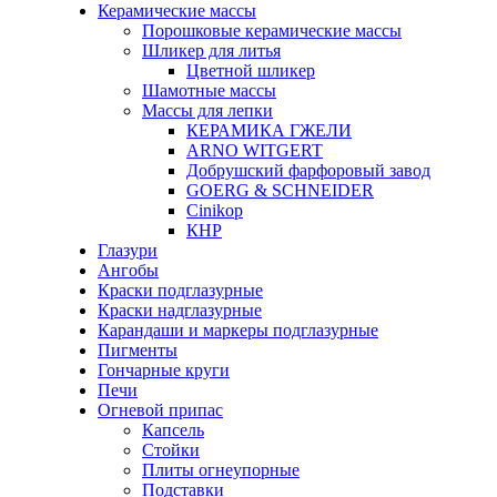
Керамические массы
Порошковые керамические массы
Шликер для литья
Цветной шликер
Шамотные массы
Массы для лепки
КЕРАМИКА ГЖЕЛИ
ARNO WITGERT
Добрушский фарфоровый завод
GOERG & SCHNEIDER
Cinikop
КНР
Глазури
Ангобы
Краски подглазурные
Краски надглазурные
Карандаши и маркеры подглазурные
Пигменты
Гончарные круги
Печи
Огневой припас
Капсель
Стойки
Плиты огнеупорные
Подставки