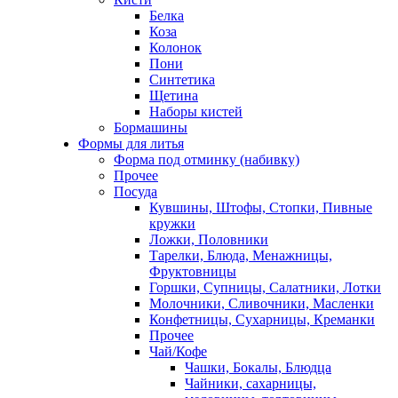
Белка
Коза
Колонок
Пони
Синтетика
Щетина
Наборы кистей
Бормашины
Формы для литья
Форма под отминку (набивку)
Прочее
Посуда
Кувшины, Штофы, Стопки, Пивные
кружки
Ложки, Половники
Тарелки, Блюда, Менажницы,
Фруктовницы
Горшки, Супницы, Салатники, Лотки
Молочники, Сливочники, Масленки
Конфетницы, Сухарницы, Креманки
Прочее
Чай/Кофе
Чашки, Бокалы, Блюдца
Чайники, сахарницы,