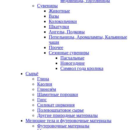
медовницы, тортовницы
Сувениры
Животные
Вазы
Колокольчики
Шкатулки
Ангелы, Подковы
Пепельницы, Аромалампы, Кальянные
чаши
Прочее
Сезонные сувениры
Пасхальные
Новогодние
Символ года кролика
Сырьё
Глина
Каолин
Глинозём
Шамотные порошки
Гипс
Силикат циркония
Полевошпатовое сырье
Другие природные материалы
Мелющие тела и футеровочные материалы
Футеровочные материалы