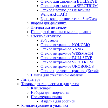
Стекло для фьюзинга BULLSEYE
Стекло для фьюзинга SPECTRUM
Стекло цветное для фьюзинга
Wanda(КИТАЙ)
Брянское цветное стекло StarGlass
Формы для фьюзинга
Литература по стеклу
Печи для фьюзинга и моллирования
Стекло витражное
Бой стекла
Стекло витражное KOKOMO
Стекло витражное YANG
Стекло витражное WISSMACH
Стекло витражное BULLSEYE
Стекло витражное SPECTRUM
Стекло витражное UROBOROS
Стекло цветное витражное (Китай)
Плиты для стеклянной мозаики
Литература
Товары для творчества и для детей
Канцтовары
Наборы для творчества
Полимерная глина
Изделия для росписи
Комплектующие и упаковка