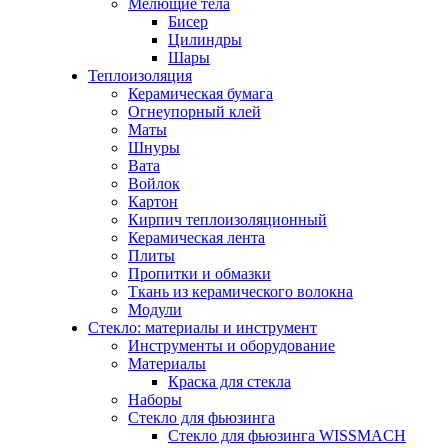
Мелющие тела
Бисер
Цилиндры
Шары
Теплоизоляция
Керамическая бумага
Огнеупорный клей
Маты
Шнуры
Вата
Войлок
Картон
Кирпич теплоизоляционный
Керамическая лента
Плиты
Пропитки и обмазки
Ткань из керамического волокна
Модули
Стекло: материалы и инструмент
Инструменты и оборудование
Материалы
Краска для стекла
Наборы
Стекло для фьюзинга
Стекло для фьюзинга WISSMACH