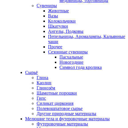
медовницы, тортовницы
Сувениры
Животные
Вазы
Колокольчики
Шкатулки
Ангелы, Подковы
Пепельницы, Аромалампы, Кальянные
чаши
Прочее
Сезонные сувениры
Пасхальные
Новогодние
Символ года кролика
Сырьё
Глина
Каолин
Глинозём
Шамотные порошки
Гипс
Силикат циркония
Полевошпатовое сырье
Другие природные материалы
Мелющие тела и футеровочные материалы
Футеровочные материалы