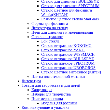
Стекло для фьюзинга BULLSEYE
Стекло для фьюзинга SPECTRUM
Стекло цветное для фьюзинга
Wanda(КИТАЙ)
Брянское цветное стекло StarGlass
Формы для фьюзинга
Литература по стеклу
Печи для фьюзинга и моллирования
Стекло витражное
Бой стекла
Стекло витражное KOKOMO
Стекло витражное YANG
Стекло витражное WISSMACH
Стекло витражное BULLSEYE
Стекло витражное SPECTRUM
Стекло витражное UROBOROS
Стекло цветное витражное (Китай)
Плиты для стеклянной мозаики
Литература
Товары для творчества и для детей
Канцтовары
Наборы для творчества
Полимерная глина
Изделия для росписи
Комплектующие и упаковка