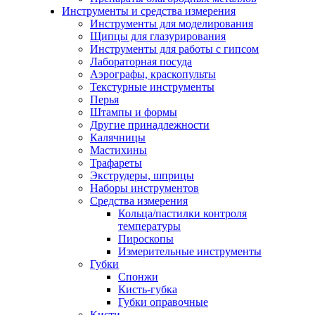
Инструменты и средства измерения
Инструменты для моделирования
Щипцы для глазурирования
Инструменты для работы с гипсом
Лабораторная посуда
Аэрографы, краскопульты
Текстурные инструменты
Перья
Штампы и формы
Другие принадлежности
Калячницы
Мастихины
Трафареты
Экструдеры, шприцы
Наборы инструментов
Средства измерения
Кольца/пастилки контроля
температуры
Пироскопы
Измерительные инструменты
Губки
Спонжи
Кисть-губка
Губки оправочные
Кисти