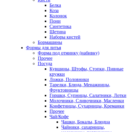
Белка
Коза
Колонок
Пони
Синтетика
Щетина
Наборы кистей
Бормашины
Формы для литья
Форма под отминку (набивку)
Прочее
Посуда
Кувшины, Штофы, Стопки, Пивные
кружки
Ложки, Половники
Тарелки, Блюда, Менажницы,
Фруктовницы
Горшки, Супницы, Салатники, Лотки
Молочники, Сливочники, Масленки
Конфетницы, Сухарницы, Креманки
Прочее
Чай/Кофе
Чашки, Бокалы, Блюдца
Чайники, сахарницы,