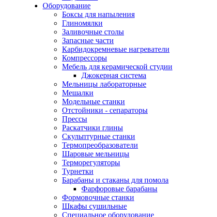
Оборудование
Боксы для напыления
Глиномялки
Заливочные столы
Запасные части
Карбидокремневые нагреватели
Компрессоры
Мебель для керамической студии
Джокерная система
Мельницы лабораторные
Мешалки
Модельные станки
Отстойники - сепараторы
Прессы
Раскатчики глины
Скульптурные станки
Термопреобразователи
Шаровые мельницы
Терморегуляторы
Турнетки
Барабаны и стаканы для помола
Фарфоровые барабаны
Формовочные станки
Шкафы сушильные
Специальное оборудование