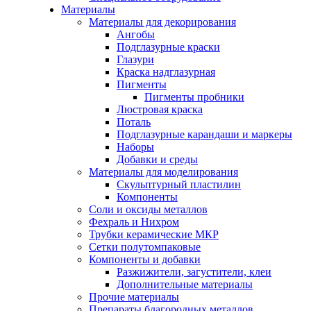
Материалы
Материалы для декорирования
Ангобы
Подглазурные краски
Глазури
Краска надглазурная
Пигменты
Пигменты пробники
Люстровая краска
Поталь
Подглазурные карандаши и маркеры
Наборы
Добавки и среды
Материалы для моделирования
Скульптурный пластилин
Компоненты
Соли и оксиды металлов
Фехраль и Нихром
Трубки керамические МКР
Сетки полутомпаковые
Компоненты и добавки
Разжижители, загустители, клеи
Дополнительные материалы
Прочие материалы
Препараты благородных металлов