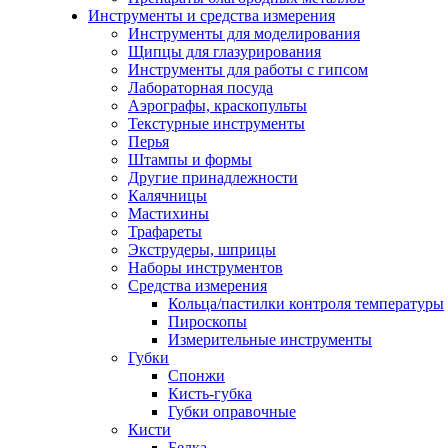
Инструменты и средства измерения
Инструменты для моделирования
Щипцы для глазурирования
Инструменты для работы с гипсом
Лабораторная посуда
Аэрографы, краскопульты
Текстурные инструменты
Перья
Штампы и формы
Другие принадлежности
Калячницы
Мастихины
Трафареты
Экструдеры, шприцы
Наборы инструментов
Средства измерения
Кольца/пастилки контроля температуры
Пироскопы
Измерительные инструменты
Губки
Спонжи
Кисть-губка
Губки оправочные
Кисти
Белка