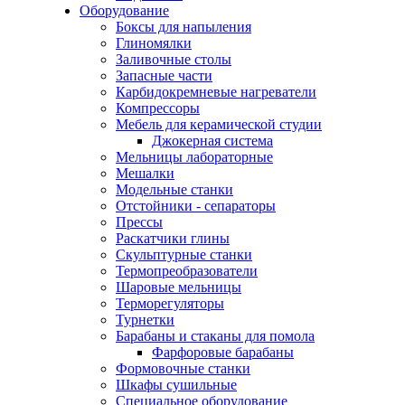
Оборудование
Боксы для напыления
Глиномялки
Заливочные столы
Запасные части
Карбидокремневые нагреватели
Компрессоры
Мебель для керамической студии
Джокерная система
Мельницы лабораторные
Мешалки
Модельные станки
Отстойники - сепараторы
Прессы
Раскатчики глины
Скульптурные станки
Термопреобразователи
Шаровые мельницы
Терморегуляторы
Турнетки
Барабаны и стаканы для помола
Фарфоровые барабаны
Формовочные станки
Шкафы сушильные
Специальное оборудование