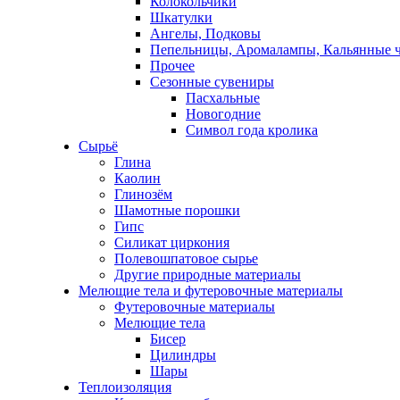
Колокольчики
Шкатулки
Ангелы, Подковы
Пепельницы, Аромалампы, Кальянные 
Прочее
Сезонные сувениры
Пасхальные
Новогодние
Символ года кролика
Сырьё
Глина
Каолин
Глинозём
Шамотные порошки
Гипс
Силикат циркония
Полевошпатовое сырье
Другие природные материалы
Мелющие тела и футеровочные материалы
Футеровочные материалы
Мелющие тела
Бисер
Цилиндры
Шары
Теплоизоляция