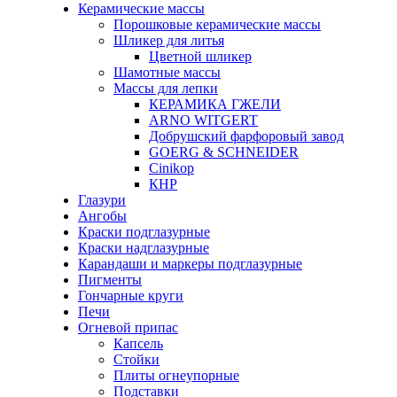
Керамические массы
Порошковые керамические массы
Шликер для литья
Цветной шликер
Шамотные массы
Массы для лепки
КЕРАМИКА ГЖЕЛИ
ARNO WITGERT
Добрушский фарфоровый завод
GOERG & SCHNEIDER
Cinikop
КНР
Глазури
Ангобы
Краски подглазурные
Краски надглазурные
Карандаши и маркеры подглазурные
Пигменты
Гончарные круги
Печи
Огневой припас
Капсель
Стойки
Плиты огнеупорные
Подставки