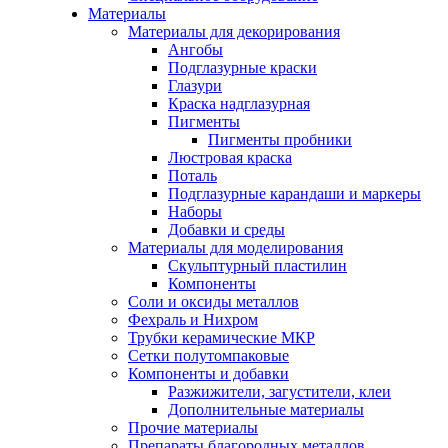
Материалы
Материалы для декорирования
Ангобы
Подглазурные краски
Глазури
Краска надглазурная
Пигменты
Пигменты пробники
Люстровая краска
Поталь
Подглазурные карандаши и маркеры
Наборы
Добавки и среды
Материалы для моделирования
Скульптурный пластилин
Компоненты
Соли и оксиды металлов
Фехраль и Нихром
Трубки керамические МКР
Сетки полутомпаковые
Компоненты и добавки
Разжижители, загустители, клеи
Дополнительные материалы
Прочие материалы
Препараты благородных металлов