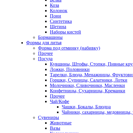
Коза
Колонок
Пони
Синтетика
Щетина
Наборы кистей
Бормашины
Формы для литья
Форма под отминку (набивку)
Прочее
Посуда
Кувшины, Штофы, Стопки, Пивные кр
Ложки, Половники
Тарелки, Блюда, Менажницы, Фруктов
Горшки, Супницы, Салатники, Лотки
Молочники, Сливочники, Масленки
Конфетницы, Сухарницы, Креманки
Прочее
Чай/Кофе
Чашки, Бокалы, Блюдца
Чайники, сахарницы, медовницы,
Сувениры
Животные
Вазы