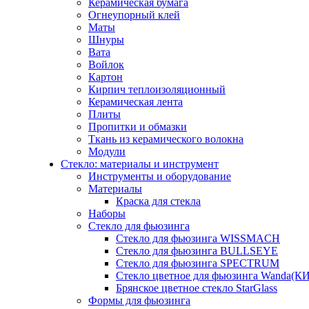
Керамическая бумага
Огнеупорный клей
Маты
Шнуры
Вата
Войлок
Картон
Кирпич теплоизоляционный
Керамическая лента
Плиты
Пропитки и обмазки
Ткань из керамического волокна
Модули
Стекло: материалы и инструмент
Инструменты и оборудование
Материалы
Краска для стекла
Наборы
Стекло для фьюзинга
Стекло для фьюзинга WISSMACH
Стекло для фьюзинга BULLSEYE
Стекло для фьюзинга SPECTRUM
Стекло цветное для фьюзинга Wanda(К
Брянское цветное стекло StarGlass
Формы для фьюзинга