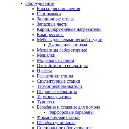
Оборудование
Боксы для напыления
Глиномялки
Заливочные столы
Запасные части
Карбидокремневые нагреватели
Компрессоры
Мебель для керамической студии
Джокерная система
Мельницы лабораторные
Мешалки
Модельные станки
Отстойники - сепараторы
Прессы
Раскатчики глины
Скульптурные станки
Термопреобразователи
Шаровые мельницы
Терморегуляторы
Турнетки
Барабаны и стаканы для помола
Фарфоровые барабаны
Формовочные станки
Шкафы сушильные
Специальное оборудование