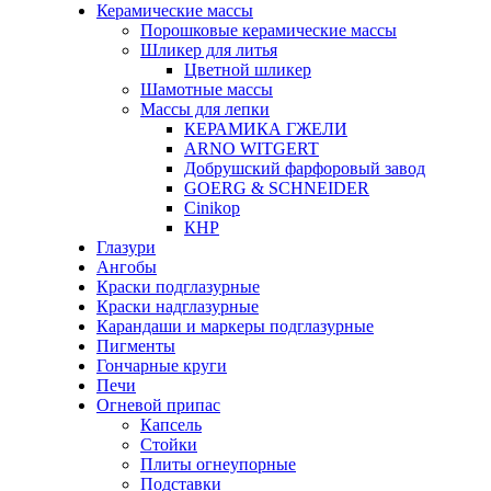
Керамические массы
Порошковые керамические массы
Шликер для литья
Цветной шликер
Шамотные массы
Массы для лепки
КЕРАМИКА ГЖЕЛИ
ARNO WITGERT
Добрушский фарфоровый завод
GOERG & SCHNEIDER
Cinikop
КНР
Глазури
Ангобы
Краски подглазурные
Краски надглазурные
Карандаши и маркеры подглазурные
Пигменты
Гончарные круги
Печи
Огневой припас
Капсель
Стойки
Плиты огнеупорные
Подставки