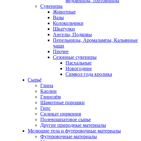
медовницы, тортовницы
Сувениры
Животные
Вазы
Колокольчики
Шкатулки
Ангелы, Подковы
Пепельницы, Аромалампы, Кальянные
чаши
Прочее
Сезонные сувениры
Пасхальные
Новогодние
Символ года кролика
Сырьё
Глина
Каолин
Глинозём
Шамотные порошки
Гипс
Силикат циркония
Полевошпатовое сырье
Другие природные материалы
Мелющие тела и футеровочные материалы
Футеровочные материалы