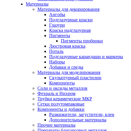
Материалы
Материалы для декорирования
Ангобы
Подглазурные краски
Глазури
Краска надглазурная
Пигменты
Пигменты пробники
Люстровая краска
Поталь
Подглазурные карандаши и маркеры
Наборы
Добавки и среды
Материалы для моделирования
Скульптурный пластилин
Компоненты
Соли и оксиды металлов
Фехраль и Нихром
Трубки керамические МКР
Сетки полутомпаковые
Компоненты и добавки
Разжижители, загустители, клеи
Дополнительные материалы
Прочие материалы
Препараты благородных металлов