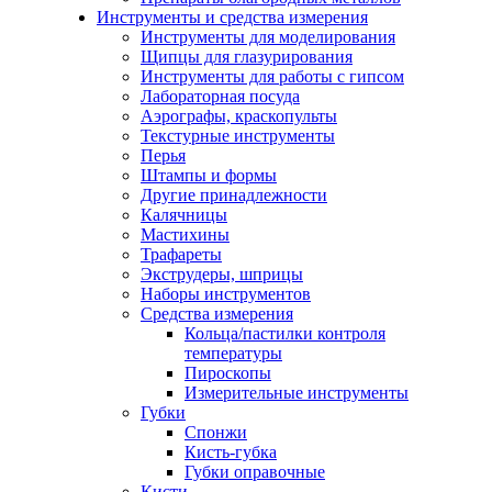
Инструменты и средства измерения
Инструменты для моделирования
Щипцы для глазурирования
Инструменты для работы с гипсом
Лабораторная посуда
Аэрографы, краскопульты
Текстурные инструменты
Перья
Штампы и формы
Другие принадлежности
Калячницы
Мастихины
Трафареты
Экструдеры, шприцы
Наборы инструментов
Средства измерения
Кольца/пастилки контроля
температуры
Пироскопы
Измерительные инструменты
Губки
Спонжи
Кисть-губка
Губки оправочные
Кисти