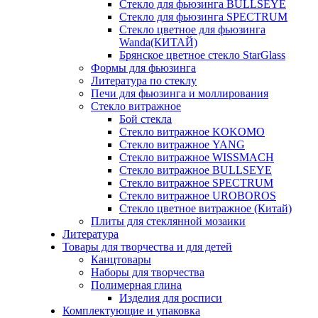
Стекло для фьюзинга BULLSEYE
Стекло для фьюзинга SPECTRUM
Стекло цветное для фьюзинга
Wanda(КИТАЙ)
Брянское цветное стекло StarGlass
Формы для фьюзинга
Литература по стеклу
Печи для фьюзинга и моллирования
Стекло витражное
Бой стекла
Стекло витражное KOKOMO
Стекло витражное YANG
Стекло витражное WISSMACH
Стекло витражное BULLSEYE
Стекло витражное SPECTRUM
Стекло витражное UROBOROS
Стекло цветное витражное (Китай)
Плиты для стеклянной мозаики
Литература
Товары для творчества и для детей
Канцтовары
Наборы для творчества
Полимерная глина
Изделия для росписи
Комплектующие и упаковка