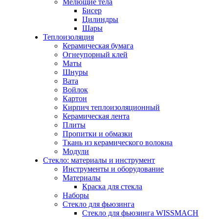
Мелющие тела
Бисер
Цилиндры
Шары
Теплоизоляция
Керамическая бумага
Огнеупорный клей
Маты
Шнуры
Вата
Войлок
Картон
Кирпич теплоизоляционный
Керамическая лента
Плиты
Пропитки и обмазки
Ткань из керамического волокна
Модули
Стекло: материалы и инструмент
Инструменты и оборудование
Материалы
Краска для стекла
Наборы
Стекло для фьюзинга
Стекло для фьюзинга WISSMACH