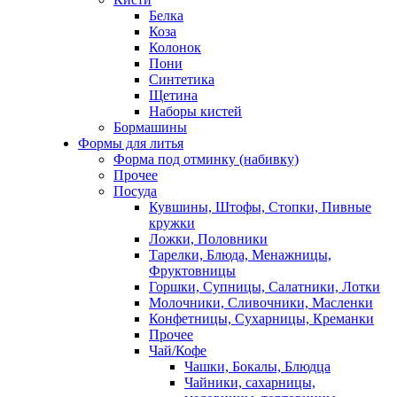
Белка
Коза
Колонок
Пони
Синтетика
Щетина
Наборы кистей
Бормашины
Формы для литья
Форма под отминку (набивку)
Прочее
Посуда
Кувшины, Штофы, Стопки, Пивные
кружки
Ложки, Половники
Тарелки, Блюда, Менажницы,
Фруктовницы
Горшки, Супницы, Салатники, Лотки
Молочники, Сливочники, Масленки
Конфетницы, Сухарницы, Креманки
Прочее
Чай/Кофе
Чашки, Бокалы, Блюдца
Чайники, сахарницы,