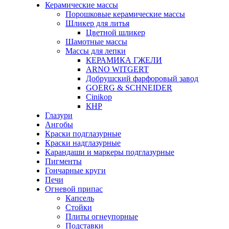
Керамические массы
Порошковые керамические массы
Шликер для литья
Цветной шликер
Шамотные массы
Массы для лепки
КЕРАМИКА ГЖЕЛИ
ARNO WITGERT
Добрушский фарфоровый завод
GOERG & SCHNEIDER
Cinikop
КНР
Глазури
Ангобы
Краски подглазурные
Краски надглазурные
Карандаши и маркеры подглазурные
Пигменты
Гончарные круги
Печи
Огневой припас
Капсель
Стойки
Плиты огнеупорные
Подставки