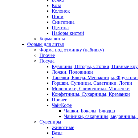
Коза
Колонок
Пони
Синтетика
Щетина
Наборы кистей
Бормашины
Формы для литья
Форма под отминку (набивку)
Прочее
Посуда
Кувшины, Штофы, Стопки, Пивные кр
Ложки, Половники
Тарелки, Блюда, Менажницы, Фруктов
Горшки, Супницы, Салатники, Лотки
Молочники, Сливочники, Масленки
Конфетницы, Сухарницы, Креманки
Прочее
Чай/Кофе
Чашки, Бокалы, Блюдца
Чайники, сахарницы, медовницы,
Сувениры
Животные
Вазы