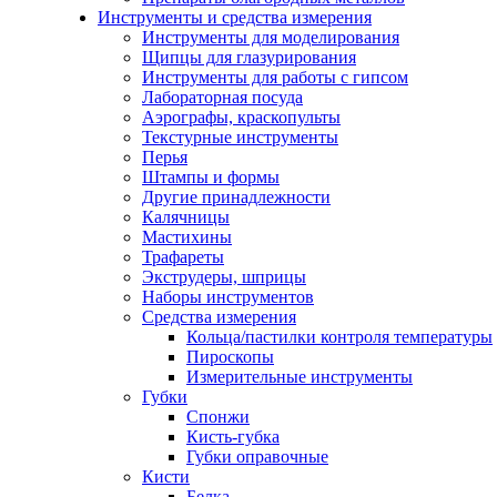
Инструменты и средства измерения
Инструменты для моделирования
Щипцы для глазурирования
Инструменты для работы с гипсом
Лабораторная посуда
Аэрографы, краскопульты
Текстурные инструменты
Перья
Штампы и формы
Другие принадлежности
Калячницы
Мастихины
Трафареты
Экструдеры, шприцы
Наборы инструментов
Средства измерения
Кольца/пастилки контроля температуры
Пироскопы
Измерительные инструменты
Губки
Спонжи
Кисть-губка
Губки оправочные
Кисти
Белка