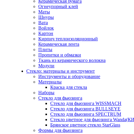
Керамическая бумага
Огнеупорный клей
Маты
Шнуры
Вата
Войлок
Картон
Кирпич теплоизоляционный
Керамическая лента
Плиты
Пропитки и обмазки
Ткань из керамического волокна
Модули
Стекло: материалы и инструмент
Инструменты и оборудование
Материалы
Краска для стекла
Наборы
Стекло для фьюзинга
Стекло для фьюзинга WISSMACH
Стекло для фьюзинга BULLSEYE
Стекло для фьюзинга SPECTRUM
Стекло цветное для фьюзинга Wanda(К
Брянское цветное стекло StarGlass
Формы для фьюзинга