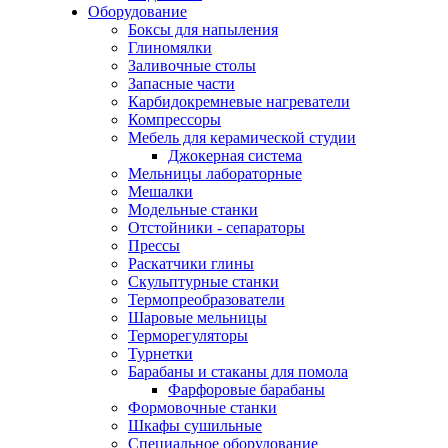
Оборудование
Боксы для напыления
Глиномялки
Заливочные столы
Запасные части
Карбидокремневые нагреватели
Компрессоры
Мебель для керамической студии
Джокерная система
Мельницы лабораторные
Мешалки
Модельные станки
Отстойники - сепараторы
Прессы
Раскатчики глины
Скульптурные станки
Термопреобразователи
Шаровые мельницы
Терморегуляторы
Турнетки
Барабаны и стаканы для помола
Фарфоровые барабаны
Формовочные станки
Шкафы сушильные
Специальное оборудование