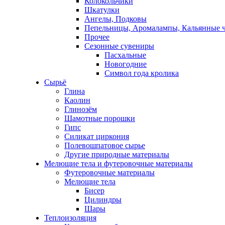
Колокольчики
Шкатулки
Ангелы, Подковы
Пепельницы, Аромалампы, Кальянные 
Прочее
Сезонные сувениры
Пасхальные
Новогодние
Символ года кролика
Сырьё
Глина
Каолин
Глинозём
Шамотные порошки
Гипс
Силикат циркония
Полевошпатовое сырье
Другие природные материалы
Мелющие тела и футеровочные материалы
Футеровочные материалы
Мелющие тела
Бисер
Цилиндры
Шары
Теплоизоляция