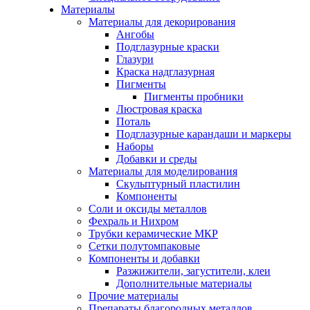
Материалы
Материалы для декорирования
Ангобы
Подглазурные краски
Глазури
Краска надглазурная
Пигменты
Пигменты пробники
Люстровая краска
Поталь
Подглазурные карандаши и маркеры
Наборы
Добавки и среды
Материалы для моделирования
Скульптурный пластилин
Компоненты
Соли и оксиды металлов
Фехраль и Нихром
Трубки керамические МКР
Сетки полутомпаковые
Компоненты и добавки
Разжижители, загустители, клеи
Дополнительные материалы
Прочие материалы
Препараты благородных металлов