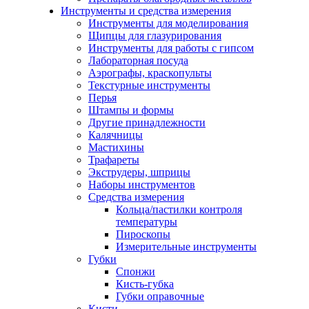
Инструменты и средства измерения
Инструменты для моделирования
Щипцы для глазурирования
Инструменты для работы с гипсом
Лабораторная посуда
Аэрографы, краскопульты
Текстурные инструменты
Перья
Штампы и формы
Другие принадлежности
Калячницы
Мастихины
Трафареты
Экструдеры, шприцы
Наборы инструментов
Средства измерения
Кольца/пастилки контроля
температуры
Пироскопы
Измерительные инструменты
Губки
Спонжи
Кисть-губка
Губки оправочные
Кисти