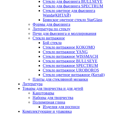
Стекло для фьюзинга BULLSEYE
Стекло для фьюзинга SPECTRUM
Стекло цветное для фьюзинга
Wanda(КИТАЙ)
Брянское цветное стекло StarGlass
Формы для фьюзинга
Литература по стеклу
Печи для фьюзинга и моллирования
Стекло витражное
Бой стекла
Стекло витражное KOKOMO
Стекло витражное YANG
Стекло витражное WISSMACH
Стекло витражное BULLSEYE
Стекло витражное SPECTRUM
Стекло витражное UROBOROS
Стекло цветное витражное (Китай)
Плиты для стеклянной мозаики
Литература
Товары для творчества и для детей
Канцтовары
Наборы для творчества
Полимерная глина
Изделия для росписи
Комплектующие и упаковка