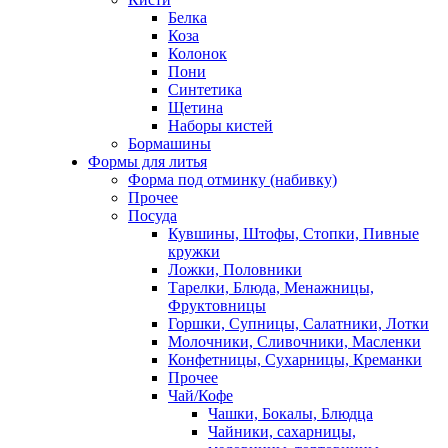
Белка
Коза
Колонок
Пони
Синтетика
Щетина
Наборы кистей
Бормашины
Формы для литья
Форма под отминку (набивку)
Прочее
Посуда
Кувшины, Штофы, Стопки, Пивные
кружки
Ложки, Половники
Тарелки, Блюда, Менажницы,
Фруктовницы
Горшки, Супницы, Салатники, Лотки
Молочники, Сливочники, Масленки
Конфетницы, Сухарницы, Креманки
Прочее
Чай/Кофе
Чашки, Бокалы, Блюдца
Чайники, сахарницы,