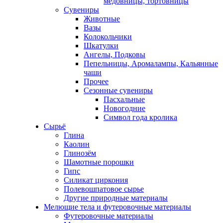
медовницы, тортовницы
Сувениры
Животные
Вазы
Колокольчики
Шкатулки
Ангелы, Подковы
Пепельницы, Аромалампы, Кальянные
чаши
Прочее
Сезонные сувениры
Пасхальные
Новогодние
Символ года кролика
Сырьё
Глина
Каолин
Глинозём
Шамотные порошки
Гипс
Силикат циркония
Полевошпатовое сырье
Другие природные материалы
Мелющие тела и футеровочные материалы
Футеровочные материалы