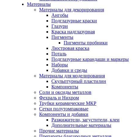
Материалы
Материалы для декорирования
Ангобы
Подглазурные краски
Глазури
Краска надглазурная
Пигменты
Пигменты пробники
Люстровая краска
Поталь
Подглазурные карандаши и маркеры
Наборы
Добавки и среды
Материалы для моделирования
Скульптурный пластилин
Компоненты
Соли и оксиды металлов
Фехраль и Нихром
Трубки керамические МКР
Сетки полутомпаковые
Компоненты и добавки
Разжижители, загустители, клеи
Дополнительные материалы
Прочие материалы
Препараты благородных металлов