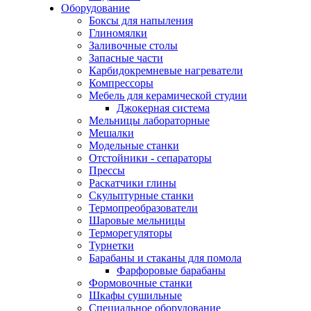
Оборудование
Боксы для напыления
Глиномялки
Заливочные столы
Запасные части
Карбидокремневые нагреватели
Компрессоры
Мебель для керамической студии
Джокерная система
Мельницы лабораторные
Мешалки
Модельные станки
Отстойники - сепараторы
Прессы
Раскатчики глины
Скульптурные станки
Термопреобразователи
Шаровые мельницы
Терморегуляторы
Турнетки
Барабаны и стаканы для помола
Фарфоровые барабаны
Формовочные станки
Шкафы сушильные
Специальное оборудование