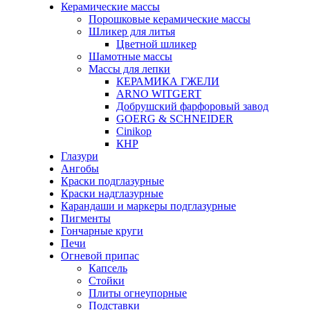
Керамические массы
Порошковые керамические массы
Шликер для литья
Цветной шликер
Шамотные массы
Массы для лепки
КЕРАМИКА ГЖЕЛИ
ARNO WITGERT
Добрушский фарфоровый завод
GOERG & SCHNEIDER
Cinikop
КНР
Глазури
Ангобы
Краски подглазурные
Краски надглазурные
Карандаши и маркеры подглазурные
Пигменты
Гончарные круги
Печи
Огневой припас
Капсель
Стойки
Плиты огнеупорные
Подставки