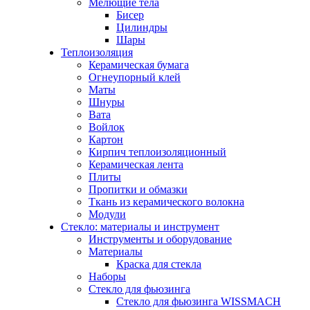
Мелющие тела
Бисер
Цилиндры
Шары
Теплоизоляция
Керамическая бумага
Огнеупорный клей
Маты
Шнуры
Вата
Войлок
Картон
Кирпич теплоизоляционный
Керамическая лента
Плиты
Пропитки и обмазки
Ткань из керамического волокна
Модули
Стекло: материалы и инструмент
Инструменты и оборудование
Материалы
Краска для стекла
Наборы
Стекло для фьюзинга
Стекло для фьюзинга WISSMACH