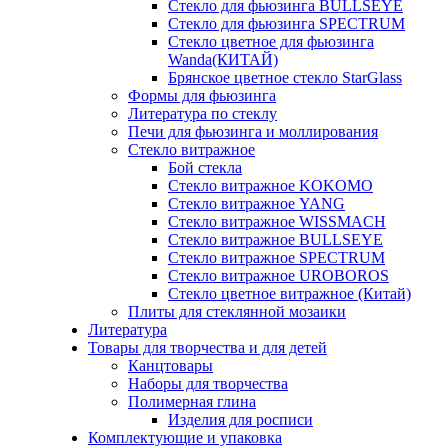
Стекло для фьюзинга BULLSEYE
Стекло для фьюзинга SPECTRUM
Стекло цветное для фьюзинга
Wanda(КИТАЙ)
Брянское цветное стекло StarGlass
Формы для фьюзинга
Литература по стеклу
Печи для фьюзинга и моллирования
Стекло витражное
Бой стекла
Стекло витражное KOKOMO
Стекло витражное YANG
Стекло витражное WISSMACH
Стекло витражное BULLSEYE
Стекло витражное SPECTRUM
Стекло витражное UROBOROS
Стекло цветное витражное (Китай)
Плиты для стеклянной мозаики
Литература
Товары для творчества и для детей
Канцтовары
Наборы для творчества
Полимерная глина
Изделия для росписи
Комплектующие и упаковка