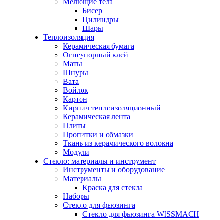
Мелющие тела
Бисер
Цилиндры
Шары
Теплоизоляция
Керамическая бумага
Огнеупорный клей
Маты
Шнуры
Вата
Войлок
Картон
Кирпич теплоизоляционный
Керамическая лента
Плиты
Пропитки и обмазки
Ткань из керамического волокна
Модули
Стекло: материалы и инструмент
Инструменты и оборудование
Материалы
Краска для стекла
Наборы
Стекло для фьюзинга
Стекло для фьюзинга WISSMACH