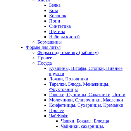
Белка
Коза
Колонок
Пони
Синтетика
Щетина
Наборы кистей
Бормашины
Формы для литья
Форма под отминку (набивку)
Прочее
Посуда
Кувшины, Штофы, Стопки, Пивные
кружки
Ложки, Половники
Тарелки, Блюда, Менажницы,
Фруктовницы
Горшки, Супницы, Салатники, Лотки
Молочники, Сливочники, Масленки
Конфетницы, Сухарницы, Креманки
Прочее
Чай/Кофе
Чашки, Бокалы, Блюдца
Чайники, сахарницы,