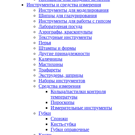
Инструменты и средства измерения
Инструменты для моделирования
Щипцы для глазурирования
Инструменты для работы с гипсом
Лабораторная посуда
Аэрографы, краскопульты
Текстурные инструменты
Перья
Штампы и формы
Другие принадлежности
Калячницы
Мастихины
Трафареты
Экструдеры, шприцы
Наборы инструментов
Средства измерения
Кольца/пастилки контроля
температуры
Пироскопы
Измерительные инструменты
Губки
Спонжи
Кисть-губка
Губки оправочные
Кисти