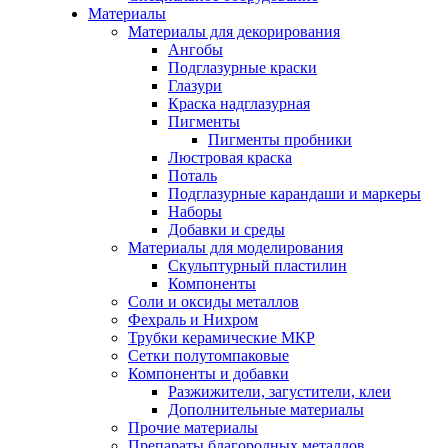
Материалы
Материалы для декорирования
Ангобы
Подглазурные краски
Глазури
Краска надглазурная
Пигменты
Пигменты пробники
Люстровая краска
Поталь
Подглазурные карандаши и маркеры
Наборы
Добавки и среды
Материалы для моделирования
Скульптурный пластилин
Компоненты
Соли и оксиды металлов
Фехраль и Нихром
Трубки керамические МКР
Сетки полутомпаковые
Компоненты и добавки
Разжижители, загустители, клеи
Дополнительные материалы
Прочие материалы
Препараты благородных металлов