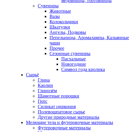
медовницы, тортовницы
Сувениры
Животные
Вазы
Колокольчики
Шкатулки
Ангелы, Подковы
Пепельницы, Аромалампы, Кальянные
чаши
Прочее
Сезонные сувениры
Пасхальные
Новогодние
Символ года кролика
Сырьё
Глина
Каолин
Глинозём
Шамотные порошки
Гипс
Силикат циркония
Полевошпатовое сырье
Другие природные материалы
Мелющие тела и футеровочные материалы
Футеровочные материалы