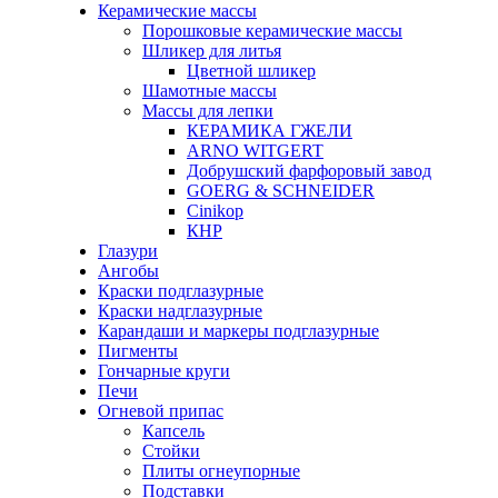
Керамические массы
Порошковые керамические массы
Шликер для литья
Цветной шликер
Шамотные массы
Массы для лепки
КЕРАМИКА ГЖЕЛИ
ARNO WITGERT
Добрушский фарфоровый завод
GOERG & SCHNEIDER
Cinikop
КНР
Глазури
Ангобы
Краски подглазурные
Краски надглазурные
Карандаши и маркеры подглазурные
Пигменты
Гончарные круги
Печи
Огневой припас
Капсель
Стойки
Плиты огнеупорные
Подставки