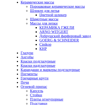
Керамические массы
Порошковые керамические массы
Шликер для литья
Цветной шликер
Шамотные массы
Массы для лепки
КЕРАМИКА ГЖЕЛИ
ARNO WITGERT
Добрушский фарфоровый завод
GOERG & SCHNEIDER
Cinikop
КНР
Глазури
Ангобы
Краски подглазурные
Краски надглазурные
Карандаши и маркеры подглазурные
Пигменты
Гончарные круги
Печи
Огневой припас
Капсель
Стойки
Плиты огнеупорные
Подставки