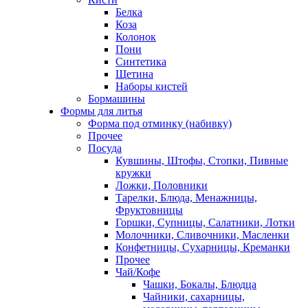
Белка
Коза
Колонок
Пони
Синтетика
Щетина
Наборы кистей
Бормашины
Формы для литья
Форма под отминку (набивку)
Прочее
Посуда
Кувшины, Штофы, Стопки, Пивные
кружки
Ложки, Половники
Тарелки, Блюда, Менажницы,
Фруктовницы
Горшки, Супницы, Салатники, Лотки
Молочники, Сливочники, Масленки
Конфетницы, Сухарницы, Креманки
Прочее
Чай/Кофе
Чашки, Бокалы, Блюдца
Чайники, сахарницы,