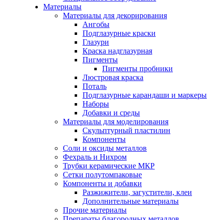
Материалы
Материалы для декорирования
Ангобы
Подглазурные краски
Глазури
Краска надглазурная
Пигменты
Пигменты пробники
Люстровая краска
Поталь
Подглазурные карандаши и маркеры
Наборы
Добавки и среды
Материалы для моделирования
Скульптурный пластилин
Компоненты
Соли и оксиды металлов
Фехраль и Нихром
Трубки керамические МКР
Сетки полутомпаковые
Компоненты и добавки
Разжижители, загустители, клеи
Дополнительные материалы
Прочие материалы
Препараты благородных металлов