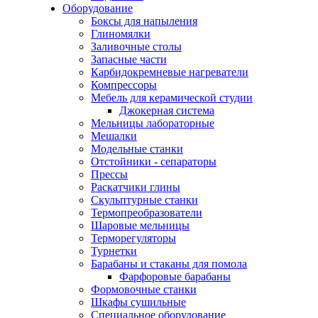
Оборудование
Боксы для напыления
Глиномялки
Заливочные столы
Запасные части
Карбидокремневые нагреватели
Компрессоры
Мебель для керамической студии
Джокерная система
Мельницы лабораторные
Мешалки
Модельные станки
Отстойники - сепараторы
Прессы
Раскатчики глины
Скульптурные станки
Термопреобразователи
Шаровые мельницы
Терморегуляторы
Турнетки
Барабаны и стаканы для помола
Фарфоровые барабаны
Формовочные станки
Шкафы сушильные
Специальное оборудование