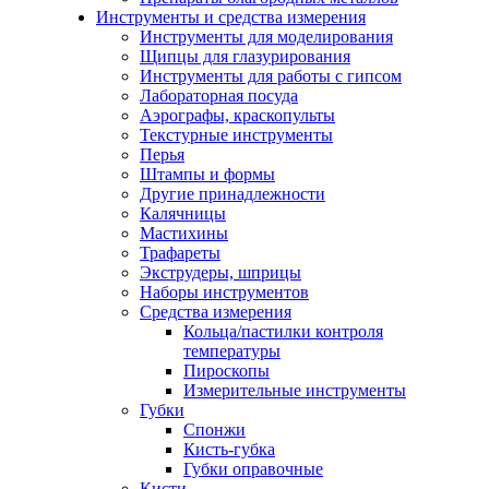
Инструменты и средства измерения
Инструменты для моделирования
Щипцы для глазурирования
Инструменты для работы с гипсом
Лабораторная посуда
Аэрографы, краскопульты
Текстурные инструменты
Перья
Штампы и формы
Другие принадлежности
Калячницы
Мастихины
Трафареты
Экструдеры, шприцы
Наборы инструментов
Средства измерения
Кольца/пастилки контроля
температуры
Пироскопы
Измерительные инструменты
Губки
Спонжи
Кисть-губка
Губки оправочные
Кисти