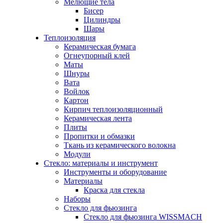
Мелющие тела
Бисер
Цилиндры
Шары
Теплоизоляция
Керамическая бумага
Огнеупорный клей
Маты
Шнуры
Вата
Войлок
Картон
Кирпич теплоизоляционный
Керамическая лента
Плиты
Пропитки и обмазки
Ткань из керамического волокна
Модули
Стекло: материалы и инструмент
Инструменты и оборудование
Материалы
Краска для стекла
Наборы
Стекло для фьюзинга
Стекло для фьюзинга WISSMACH