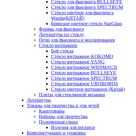
Стекло для фьюзинга BULLSEYE
Стекло для фьюзинга SPECTRUM
Стекло цветное для фьюзинга
Wanda(КИТАЙ)
Брянское цветное стекло StarGlass
Формы для фьюзинга
Литература по стеклу
Печи для фьюзинга и моллирования
Стекло витражное
Бой стекла
Стекло витражное KOKOMO
Стекло витражное YANG
Стекло витражное WISSMACH
Стекло витражное BULLSEYE
Стекло витражное SPECTRUM
Стекло витражное UROBOROS
Стекло цветное витражное (Китай)
Плиты для стеклянной мозаики
Литература
Товары для творчества и для детей
Канцтовары
Наборы для творчества
Полимерная глина
Изделия для росписи
Комплектующие и упаковка