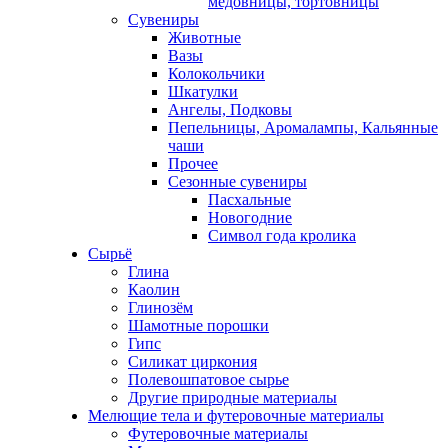
медовницы, тортовницы
Сувениры
Животные
Вазы
Колокольчики
Шкатулки
Ангелы, Подковы
Пепельницы, Аромалампы, Кальянные
чаши
Прочее
Сезонные сувениры
Пасхальные
Новогодние
Символ года кролика
Сырьё
Глина
Каолин
Глинозём
Шамотные порошки
Гипс
Силикат циркония
Полевошпатовое сырье
Другие природные материалы
Мелющие тела и футеровочные материалы
Футеровочные материалы