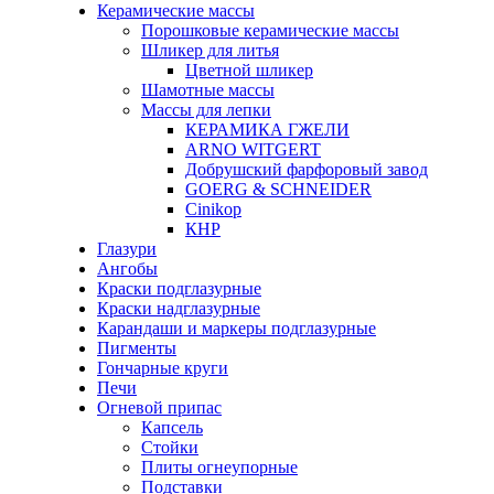
Керамические массы
Порошковые керамические массы
Шликер для литья
Цветной шликер
Шамотные массы
Массы для лепки
КЕРАМИКА ГЖЕЛИ
ARNO WITGERT
Добрушский фарфоровый завод
GOERG & SCHNEIDER
Cinikop
КНР
Глазури
Ангобы
Краски подглазурные
Краски надглазурные
Карандаши и маркеры подглазурные
Пигменты
Гончарные круги
Печи
Огневой припас
Капсель
Стойки
Плиты огнеупорные
Подставки