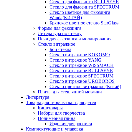
Стекло для фьюзинга BULLSEYE
Стекло для фьюзинга SPECTRUM
Стекло цветное для фьюзинга
Wanda(КИТАЙ)
Брянское цветное стекло StarGlass
Формы для фьюзинга
Литература по стеклу
Печи для фьюзинга и моллирования
Стекло витражное
Бой стекла
Стекло витражное KOKOMO
Стекло витражное YANG
Стекло витражное WISSMACH
Стекло витражное BULLSEYE
Стекло витражное SPECTRUM
Стекло витражное UROBOROS
Стекло цветное витражное (Китай)
Плиты для стеклянной мозаики
Литература
Товары для творчества и для детей
Канцтовары
Наборы для творчества
Полимерная глина
Изделия для росписи
Комплектующие и упаковка