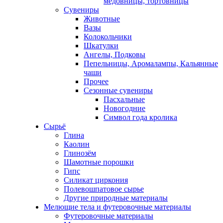
медовницы, тортовницы
Сувениры
Животные
Вазы
Колокольчики
Шкатулки
Ангелы, Подковы
Пепельницы, Аромалампы, Кальянные
чаши
Прочее
Сезонные сувениры
Пасхальные
Новогодние
Символ года кролика
Сырьё
Глина
Каолин
Глинозём
Шамотные порошки
Гипс
Силикат циркония
Полевошпатовое сырье
Другие природные материалы
Мелющие тела и футеровочные материалы
Футеровочные материалы