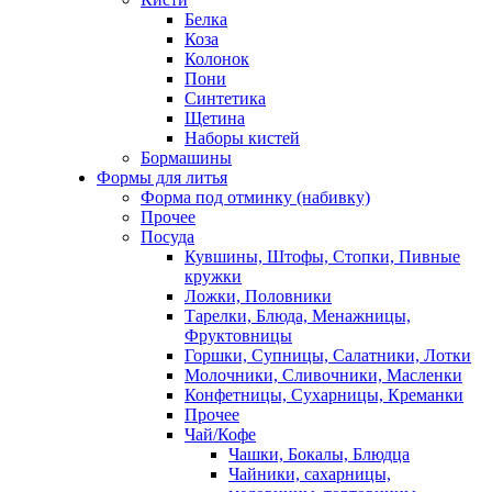
Белка
Коза
Колонок
Пони
Синтетика
Щетина
Наборы кистей
Бормашины
Формы для литья
Форма под отминку (набивку)
Прочее
Посуда
Кувшины, Штофы, Стопки, Пивные
кружки
Ложки, Половники
Тарелки, Блюда, Менажницы,
Фруктовницы
Горшки, Супницы, Салатники, Лотки
Молочники, Сливочники, Масленки
Конфетницы, Сухарницы, Креманки
Прочее
Чай/Кофе
Чашки, Бокалы, Блюдца
Чайники, сахарницы,