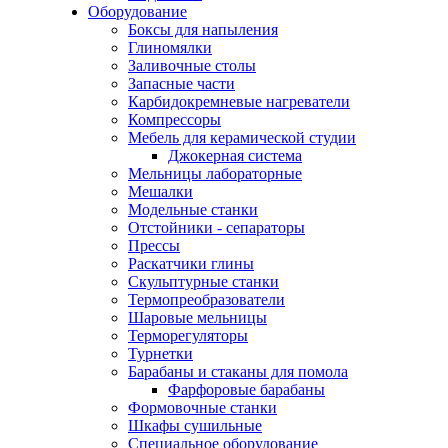
Оборудование
Боксы для напыления
Глиномялки
Заливочные столы
Запасные части
Карбидокремневые нагреватели
Компрессоры
Мебель для керамической студии
Джокерная система
Мельницы лабораторные
Мешалки
Модельные станки
Отстойники - сепараторы
Прессы
Раскатчики глины
Скульптурные станки
Термопреобразователи
Шаровые мельницы
Терморегуляторы
Турнетки
Барабаны и стаканы для помола
Фарфоровые барабаны
Формовочные станки
Шкафы сушильные
Специальное оборудование