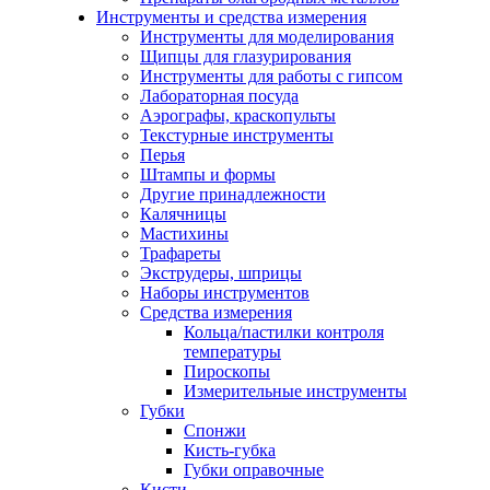
Инструменты и средства измерения
Инструменты для моделирования
Щипцы для глазурирования
Инструменты для работы с гипсом
Лабораторная посуда
Аэрографы, краскопульты
Текстурные инструменты
Перья
Штампы и формы
Другие принадлежности
Калячницы
Мастихины
Трафареты
Экструдеры, шприцы
Наборы инструментов
Средства измерения
Кольца/пастилки контроля
температуры
Пироскопы
Измерительные инструменты
Губки
Спонжи
Кисть-губка
Губки оправочные
Кисти