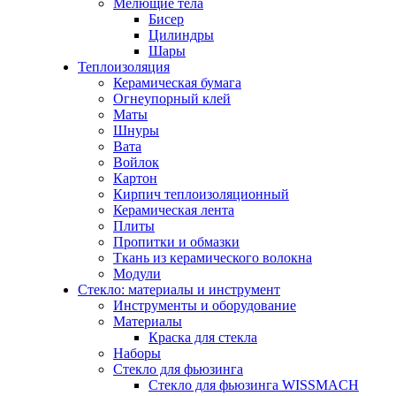
Мелющие тела
Бисер
Цилиндры
Шары
Теплоизоляция
Керамическая бумага
Огнеупорный клей
Маты
Шнуры
Вата
Войлок
Картон
Кирпич теплоизоляционный
Керамическая лента
Плиты
Пропитки и обмазки
Ткань из керамического волокна
Модули
Стекло: материалы и инструмент
Инструменты и оборудование
Материалы
Краска для стекла
Наборы
Стекло для фьюзинга
Стекло для фьюзинга WISSMACH