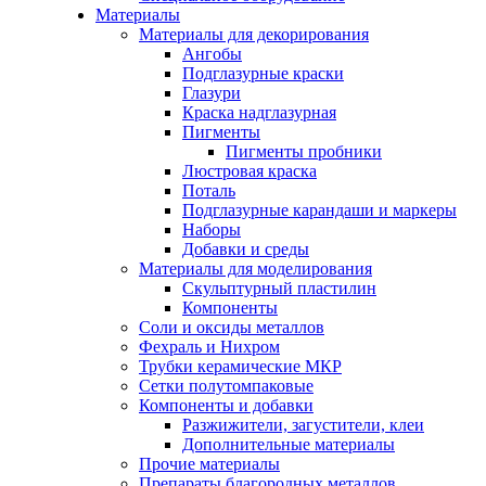
Материалы
Материалы для декорирования
Ангобы
Подглазурные краски
Глазури
Краска надглазурная
Пигменты
Пигменты пробники
Люстровая краска
Поталь
Подглазурные карандаши и маркеры
Наборы
Добавки и среды
Материалы для моделирования
Скульптурный пластилин
Компоненты
Соли и оксиды металлов
Фехраль и Нихром
Трубки керамические МКР
Сетки полутомпаковые
Компоненты и добавки
Разжижители, загустители, клеи
Дополнительные материалы
Прочие материалы
Препараты благородных металлов