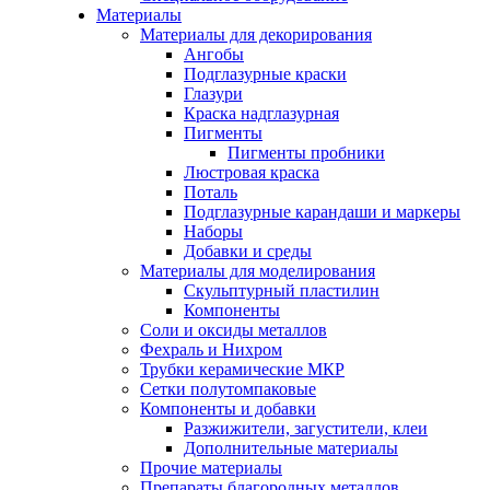
Материалы
Материалы для декорирования
Ангобы
Подглазурные краски
Глазури
Краска надглазурная
Пигменты
Пигменты пробники
Люстровая краска
Поталь
Подглазурные карандаши и маркеры
Наборы
Добавки и среды
Материалы для моделирования
Скульптурный пластилин
Компоненты
Соли и оксиды металлов
Фехраль и Нихром
Трубки керамические МКР
Сетки полутомпаковые
Компоненты и добавки
Разжижители, загустители, клеи
Дополнительные материалы
Прочие материалы
Препараты благородных металлов