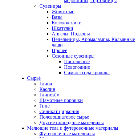
медовницы, тортовницы
Сувениры
Животные
Вазы
Колокольчики
Шкатулки
Ангелы, Подковы
Пепельницы, Аромалампы, Кальянные
чаши
Прочее
Сезонные сувениры
Пасхальные
Новогодние
Символ года кролика
Сырьё
Глина
Каолин
Глинозём
Шамотные порошки
Гипс
Силикат циркония
Полевошпатовое сырье
Другие природные материалы
Мелющие тела и футеровочные материалы
Футеровочные материалы