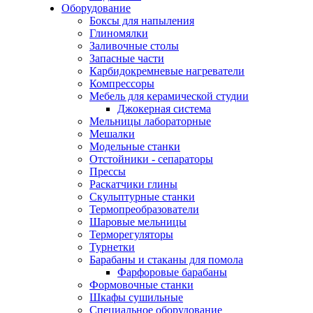
Оборудование
Боксы для напыления
Глиномялки
Заливочные столы
Запасные части
Карбидокремневые нагреватели
Компрессоры
Мебель для керамической студии
Джокерная система
Мельницы лабораторные
Мешалки
Модельные станки
Отстойники - сепараторы
Прессы
Раскатчики глины
Скульптурные станки
Термопреобразователи
Шаровые мельницы
Терморегуляторы
Турнетки
Барабаны и стаканы для помола
Фарфоровые барабаны
Формовочные станки
Шкафы сушильные
Специальное оборудование