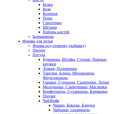
Белка
Коза
Колонок
Пони
Синтетика
Щетина
Наборы кистей
Бормашины
Формы для литья
Форма под отминку (набивку)
Прочее
Посуда
Кувшины, Штофы, Стопки, Пивные
кружки
Ложки, Половники
Тарелки, Блюда, Менажницы,
Фруктовницы
Горшки, Супницы, Салатники, Лотки
Молочники, Сливочники, Масленки
Конфетницы, Сухарницы, Креманки
Прочее
Чай/Кофе
Чашки, Бокалы, Блюдца
Чайники, сахарницы,