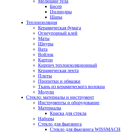
Мелющие тела
Бисер
Цилиндры
Шары
Теплоизоляция
Керамическая бумага
Огнеупорный клей
Маты
Шнуры
Вата
Войлок
Картон
Кирпич теплоизоляционный
Керамическая лента
Плиты
Пропитки и обмазки
Ткань из керамического волокна
Модули
Стекло: материалы и инструмент
Инструменты и оборудование
Материалы
Краска для стекла
Наборы
Стекло для фьюзинга
Стекло для фьюзинга WISSMACH