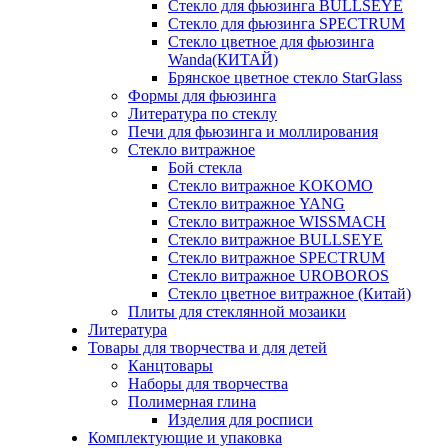
Стекло для фьюзинга BULLSEYE
Стекло для фьюзинга SPECTRUM
Стекло цветное для фьюзинга
Wanda(КИТАЙ)
Брянское цветное стекло StarGlass
Формы для фьюзинга
Литература по стеклу
Печи для фьюзинга и моллирования
Стекло витражное
Бой стекла
Стекло витражное KOKOMO
Стекло витражное YANG
Стекло витражное WISSMACH
Стекло витражное BULLSEYE
Стекло витражное SPECTRUM
Стекло витражное UROBOROS
Стекло цветное витражное (Китай)
Плиты для стеклянной мозаики
Литература
Товары для творчества и для детей
Канцтовары
Наборы для творчества
Полимерная глина
Изделия для росписи
Комплектующие и упаковка