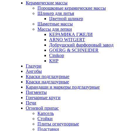
Керамические массы
Порошковые керамические массы
Шликер для литья
Цветной шликер
Шамотные массы
Массы для лепки
КЕРАМИКА ГЖЕЛИ
ARNO WITGERT
Добрушский фарфоровый завод
GOERG & SCHNEIDER
Cinikop
КНР
Глазури
Ангобы
Краски подглазурные
Краски надглазурные
Карандаши и маркеры подглазурные
Пигменты
Гончарные круги
Печи
Огневой припас
Капсель
Стойки
Плиты огнеупорные
Подставки