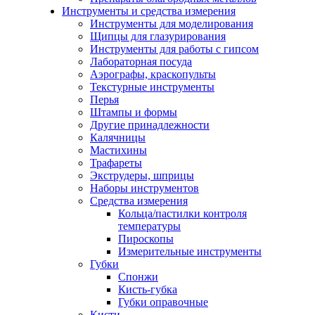
Инструменты и средства измерения
Инструменты для моделирования
Щипцы для глазурирования
Инструменты для работы с гипсом
Лабораторная посуда
Аэрографы, краскопульты
Текстурные инструменты
Перья
Штампы и формы
Другие принадлежности
Калячницы
Мастихины
Трафареты
Экструдеры, шприцы
Наборы инструментов
Средства измерения
Кольца/пастилки контроля
температуры
Пироскопы
Измерительные инструменты
Губки
Спонжи
Кисть-губка
Губки оправочные
Кисти