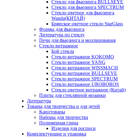
Стекло для фьюзинга BULLSEYE
Стекло для фьюзинга SPECTRUM
Стекло цветное для фьюзинга
Wanda(КИТАЙ)
Брянское цветное стекло StarGlass
Формы для фьюзинга
Литература по стеклу
Печи для фьюзинга и моллирования
Стекло витражное
Бой стекла
Стекло витражное KOKOMO
Стекло витражное YANG
Стекло витражное WISSMACH
Стекло витражное BULLSEYE
Стекло витражное SPECTRUM
Стекло витражное UROBOROS
Стекло цветное витражное (Китай)
Плиты для стеклянной мозаики
Литература
Товары для творчества и для детей
Канцтовары
Наборы для творчества
Полимерная глина
Изделия для росписи
Комплектующие и упаковка