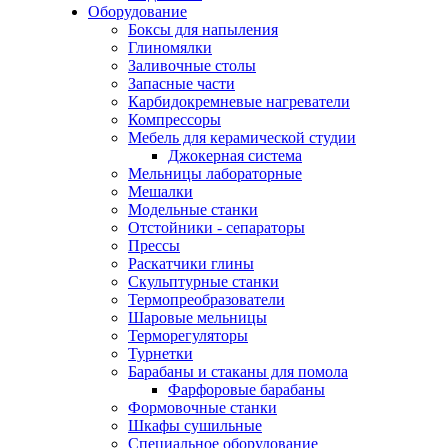
Оборудование
Боксы для напыления
Глиномялки
Заливочные столы
Запасные части
Карбидокремневые нагреватели
Компрессоры
Мебель для керамической студии
Джокерная система
Мельницы лабораторные
Мешалки
Модельные станки
Отстойники - сепараторы
Прессы
Раскатчики глины
Скульптурные станки
Термопреобразователи
Шаровые мельницы
Терморегуляторы
Турнетки
Барабаны и стаканы для помола
Фарфоровые барабаны
Формовочные станки
Шкафы сушильные
Специальное оборудование