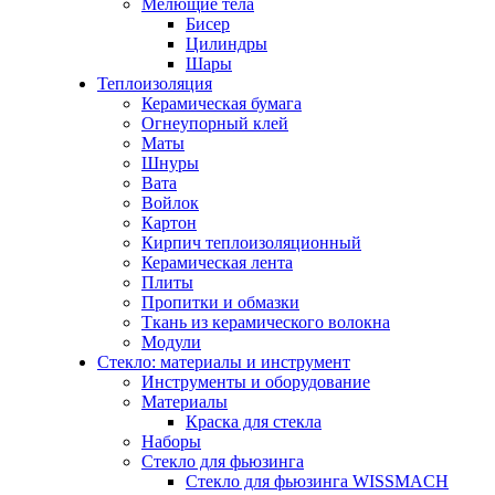
Мелющие тела
Бисер
Цилиндры
Шары
Теплоизоляция
Керамическая бумага
Огнеупорный клей
Маты
Шнуры
Вата
Войлок
Картон
Кирпич теплоизоляционный
Керамическая лента
Плиты
Пропитки и обмазки
Ткань из керамического волокна
Модули
Стекло: материалы и инструмент
Инструменты и оборудование
Материалы
Краска для стекла
Наборы
Стекло для фьюзинга
Стекло для фьюзинга WISSMACH