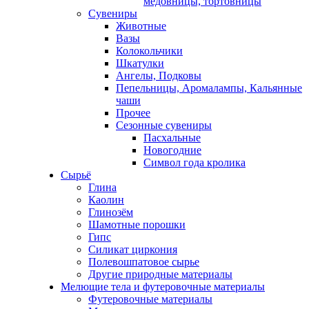
медовницы, тортовницы
Сувениры
Животные
Вазы
Колокольчики
Шкатулки
Ангелы, Подковы
Пепельницы, Аромалампы, Кальянные
чаши
Прочее
Сезонные сувениры
Пасхальные
Новогодние
Символ года кролика
Сырьё
Глина
Каолин
Глинозём
Шамотные порошки
Гипс
Силикат циркония
Полевошпатовое сырье
Другие природные материалы
Мелющие тела и футеровочные материалы
Футеровочные материалы