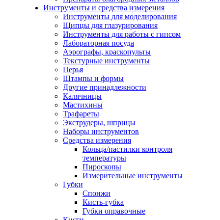
Инструменты и средства измерения
Инструменты для моделирования
Щипцы для глазурирования
Инструменты для работы с гипсом
Лабораторная посуда
Аэрографы, краскопульты
Текстурные инструменты
Перья
Штампы и формы
Другие принадлежности
Калячницы
Мастихины
Трафареты
Экструдеры, шприцы
Наборы инструментов
Средства измерения
Кольца/пастилки контроля
температуры
Пироскопы
Измерительные инструменты
Губки
Спонжи
Кисть-губка
Губки оправочные
Кисти