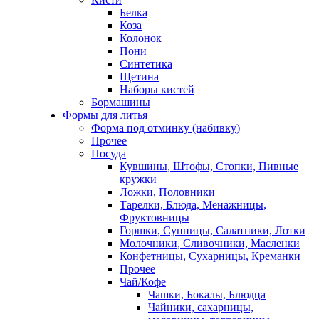
Белка
Коза
Колонок
Пони
Синтетика
Щетина
Наборы кистей
Бормашины
Формы для литья
Форма под отминку (набивку)
Прочее
Посуда
Кувшины, Штофы, Стопки, Пивные
кружки
Ложки, Половники
Тарелки, Блюда, Менажницы,
Фруктовницы
Горшки, Супницы, Салатники, Лотки
Молочники, Сливочники, Масленки
Конфетницы, Сухарницы, Креманки
Прочее
Чай/Кофе
Чашки, Бокалы, Блюдца
Чайники, сахарницы,