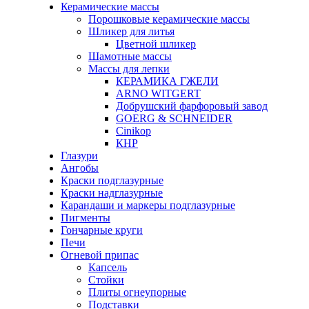
Керамические массы
Порошковые керамические массы
Шликер для литья
Цветной шликер
Шамотные массы
Массы для лепки
КЕРАМИКА ГЖЕЛИ
ARNO WITGERT
Добрушский фарфоровый завод
GOERG & SCHNEIDER
Cinikop
КНР
Глазури
Ангобы
Краски подглазурные
Краски надглазурные
Карандаши и маркеры подглазурные
Пигменты
Гончарные круги
Печи
Огневой припас
Капсель
Стойки
Плиты огнеупорные
Подставки