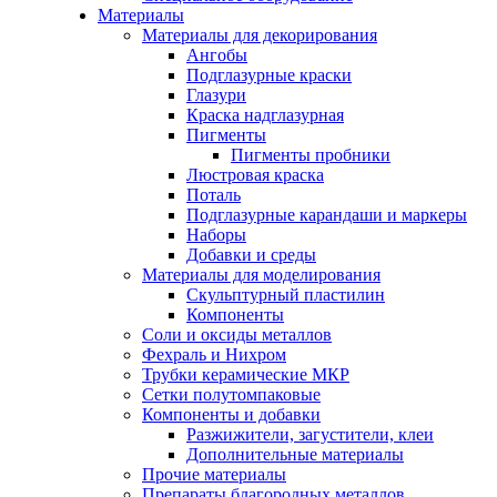
Материалы
Материалы для декорирования
Ангобы
Подглазурные краски
Глазури
Краска надглазурная
Пигменты
Пигменты пробники
Люстровая краска
Поталь
Подглазурные карандаши и маркеры
Наборы
Добавки и среды
Материалы для моделирования
Скульптурный пластилин
Компоненты
Соли и оксиды металлов
Фехраль и Нихром
Трубки керамические МКР
Сетки полутомпаковые
Компоненты и добавки
Разжижители, загустители, клеи
Дополнительные материалы
Прочие материалы
Препараты благородных металлов