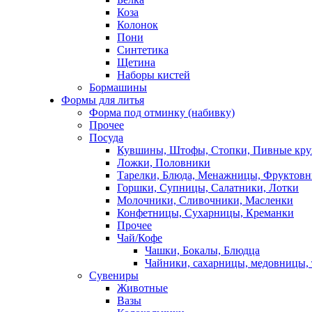
Коза
Колонок
Пони
Синтетика
Щетина
Наборы кистей
Бормашины
Формы для литья
Форма под отминку (набивку)
Прочее
Посуда
Кувшины, Штофы, Стопки, Пивные кр
Ложки, Половники
Тарелки, Блюда, Менажницы, Фруктов
Горшки, Супницы, Салатники, Лотки
Молочники, Сливочники, Масленки
Конфетницы, Сухарницы, Креманки
Прочее
Чай/Кофе
Чашки, Бокалы, Блюдца
Чайники, сахарницы, медовницы,
Сувениры
Животные
Вазы