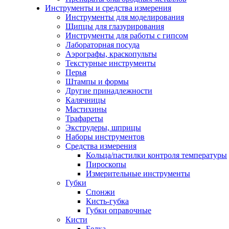
Инструменты и средства измерения
Инструменты для моделирования
Щипцы для глазурирования
Инструменты для работы с гипсом
Лабораторная посуда
Аэрографы, краскопульты
Текстурные инструменты
Перья
Штампы и формы
Другие принадлежности
Калячницы
Мастихины
Трафареты
Экструдеры, шприцы
Наборы инструментов
Средства измерения
Кольца/пастилки контроля температуры
Пироскопы
Измерительные инструменты
Губки
Спонжи
Кисть-губка
Губки оправочные
Кисти
Белка