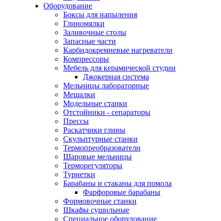
Оборудование
Боксы для напыления
Глиномялки
Заливочные столы
Запасные части
Карбидокремневые нагреватели
Компрессоры
Мебель для керамической студии
Джокерная система
Мельницы лабораторные
Мешалки
Модельные станки
Отстойники - сепараторы
Прессы
Раскатчики глины
Скульптурные станки
Термопреобразователи
Шаровые мельницы
Терморегуляторы
Турнетки
Барабаны и стаканы для помола
Фарфоровые барабаны
Формовочные станки
Шкафы сушильные
Специальное оборудование