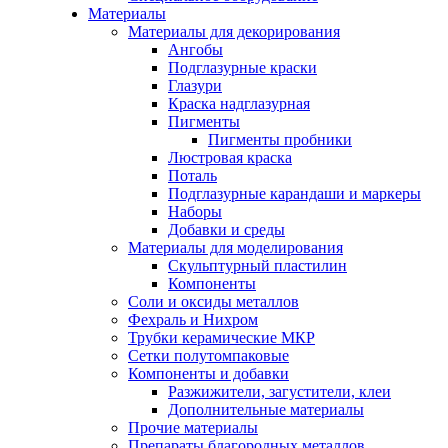
Материалы
Материалы для декорирования
Ангобы
Подглазурные краски
Глазури
Краска надглазурная
Пигменты
Пигменты пробники
Люстровая краска
Поталь
Подглазурные карандаши и маркеры
Наборы
Добавки и среды
Материалы для моделирования
Скульптурный пластилин
Компоненты
Соли и оксиды металлов
Фехраль и Нихром
Трубки керамические МКР
Сетки полутомпаковые
Компоненты и добавки
Разжижители, загустители, клеи
Дополнительные материалы
Прочие материалы
Препараты благородных металлов