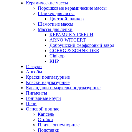
Керамические массы
Порошковые керамические массы
Шликер для литья
Цветной шликер
Шамотные массы
Массы для лепки
КЕРАМИКА ГЖЕЛИ
ARNO WITGERT
Добрушский фарфоровый завод
GOERG & SCHNEIDER
Cinikop
КНР
Глазури
Ангобы
Краски подглазурные
Краски надглазурные
Карандаши и маркеры подглазурные
Пигменты
Гончарные круги
Печи
Огневой припас
Капсель
Стойки
Плиты огнеупорные
Подставки