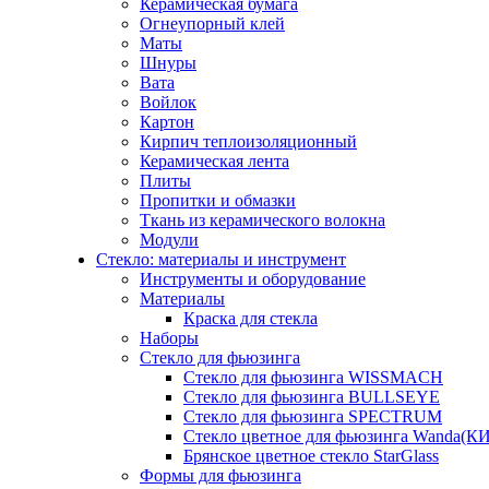
Керамическая бумага
Огнеупорный клей
Маты
Шнуры
Вата
Войлок
Картон
Кирпич теплоизоляционный
Керамическая лента
Плиты
Пропитки и обмазки
Ткань из керамического волокна
Модули
Стекло: материалы и инструмент
Инструменты и оборудование
Материалы
Краска для стекла
Наборы
Стекло для фьюзинга
Стекло для фьюзинга WISSMACH
Стекло для фьюзинга BULLSEYE
Стекло для фьюзинга SPECTRUM
Стекло цветное для фьюзинга Wanda(К
Брянское цветное стекло StarGlass
Формы для фьюзинга