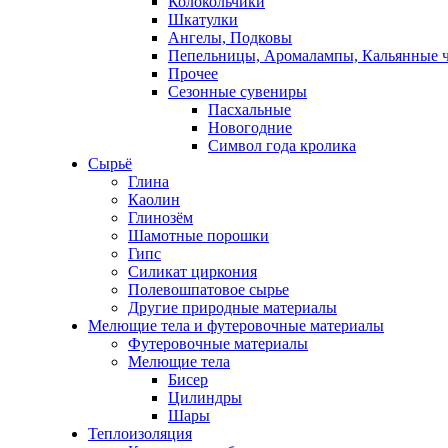
Колокольчики
Шкатулки
Ангелы, Подковы
Пепельницы, Аромалампы, Кальянные 
Прочее
Сезонные сувениры
Пасхальные
Новогодние
Символ года кролика
Сырьё
Глина
Каолин
Глинозём
Шамотные порошки
Гипс
Силикат циркония
Полевошпатовое сырье
Другие природные материалы
Мелющие тела и футеровочные материалы
Футеровочные материалы
Мелющие тела
Бисер
Цилиндры
Шары
Теплоизоляция