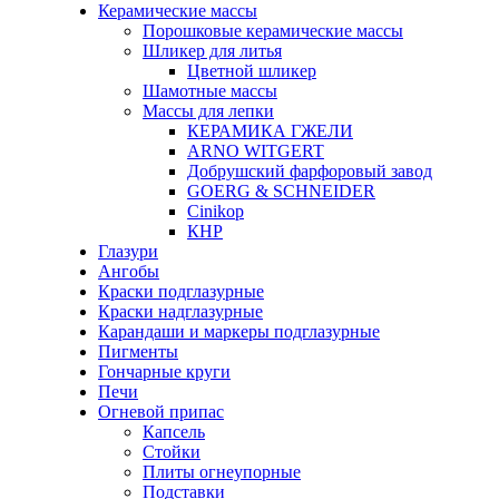
Керамические массы
Порошковые керамические массы
Шликер для литья
Цветной шликер
Шамотные массы
Массы для лепки
КЕРАМИКА ГЖЕЛИ
ARNO WITGERT
Добрушский фарфоровый завод
GOERG & SCHNEIDER
Cinikop
КНР
Глазури
Ангобы
Краски подглазурные
Краски надглазурные
Карандаши и маркеры подглазурные
Пигменты
Гончарные круги
Печи
Огневой припас
Капсель
Стойки
Плиты огнеупорные
Подставки