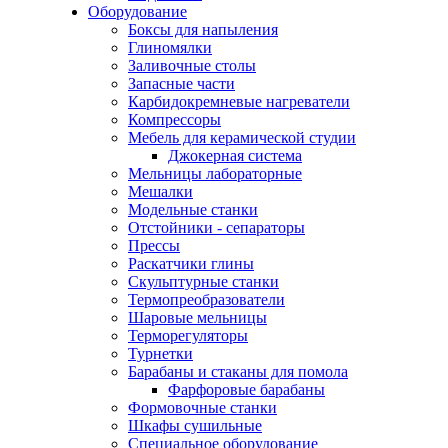
Оборудование
Боксы для напыления
Глиномялки
Заливочные столы
Запасные части
Карбидокремневые нагреватели
Компрессоры
Мебель для керамической студии
Джокерная система
Мельницы лабораторные
Мешалки
Модельные станки
Отстойники - сепараторы
Прессы
Раскатчики глины
Скульптурные станки
Термопреобразователи
Шаровые мельницы
Терморегуляторы
Турнетки
Барабаны и стаканы для помола
Фарфоровые барабаны
Формовочные станки
Шкафы сушильные
Специальное оборудование