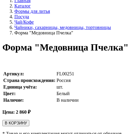
Главная
Каталог
Формы для литья
Посуда
Чай/Кофе
Чайники, сахарницы, медовницы, тортовницы
Форма "Медовница Пчелка"
Форма "Медовница Пчелка"
Артикул:
FL00251
Страна происхождения:
Россия
Единица учёта:
шт.
Цвет:
Белый
Наличие:
В наличии
Цена:
2 860
₽
В КОРЗИНУ
* Товар и его комплектация могут отличаться от образцов,