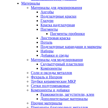
Материалы
Материалы для декорирования
Ангобы
Подглазурные краски
Глазури
Краска надглазурная
Пигменты
Пигменты пробники
Люстровая краска
Поталь
Подглазурные карандаши и маркеры
Наборы
Добавки и среды
Материалы для моделирования
Скульптурный пластилин
Компоненты
Соли и оксиды металлов
Фехраль и Нихром
Трубки керамические МКР
Сетки полутомпаковые
Компоненты и добавки
Разжижители, загустители, клеи
Дополнительные материалы
Прочие материалы
Препараты благородных металлов