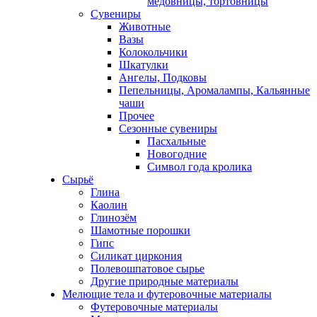
медовницы, тортовницы
Сувениры
Животные
Вазы
Колокольчики
Шкатулки
Ангелы, Подковы
Пепельницы, Аромалампы, Кальянные
чаши
Прочее
Сезонные сувениры
Пасхальные
Новогодние
Символ года кролика
Сырьё
Глина
Каолин
Глинозём
Шамотные порошки
Гипс
Силикат циркония
Полевошпатовое сырье
Другие природные материалы
Мелющие тела и футеровочные материалы
Футеровочные материалы