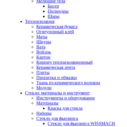
Мелющие тела
Бисер
Цилиндры
Шары
Теплоизоляция
Керамическая бумага
Огнеупорный клей
Маты
Шнуры
Вата
Войлок
Картон
Кирпич теплоизоляционный
Керамическая лента
Плиты
Пропитки и обмазки
Ткань из керамического волокна
Модули
Стекло: материалы и инструмент
Инструменты и оборудование
Материалы
Краска для стекла
Наборы
Стекло для фьюзинга
Стекло для фьюзинга WISSMACH