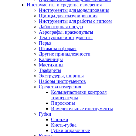
Инструменты и средства измерения
Инструменты для моделирования
Щипцы для глазурирования
Инструменты для работы с гипсом
Лабораторная посуда
Аэрографы, краскопульты
Текстурные инструменты
Перья
Штампы и формы
Другие принадлежности
Калячницы
Мастихины
Трафареты
Экструдеры, шприцы
Наборы инструментов
Средства измерения
Кольца/пастилки контроля
температуры
Пироскопы
Измерительные инструменты
Губки
Спонжи
Кисть-губка
Губки оправочные
Кисти