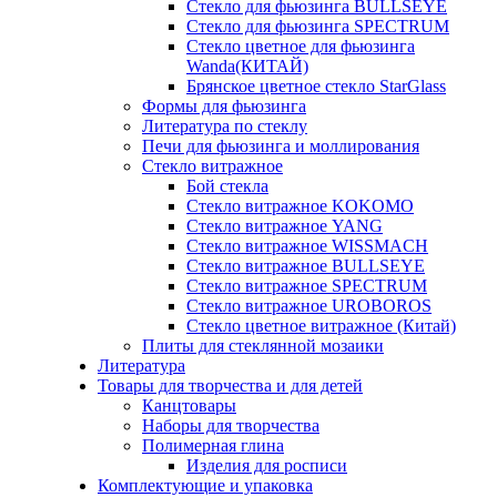
Стекло для фьюзинга BULLSEYE
Стекло для фьюзинга SPECTRUM
Стекло цветное для фьюзинга
Wanda(КИТАЙ)
Брянское цветное стекло StarGlass
Формы для фьюзинга
Литература по стеклу
Печи для фьюзинга и моллирования
Стекло витражное
Бой стекла
Стекло витражное KOKOMO
Стекло витражное YANG
Стекло витражное WISSMACH
Стекло витражное BULLSEYE
Стекло витражное SPECTRUM
Стекло витражное UROBOROS
Стекло цветное витражное (Китай)
Плиты для стеклянной мозаики
Литература
Товары для творчества и для детей
Канцтовары
Наборы для творчества
Полимерная глина
Изделия для росписи
Комплектующие и упаковка