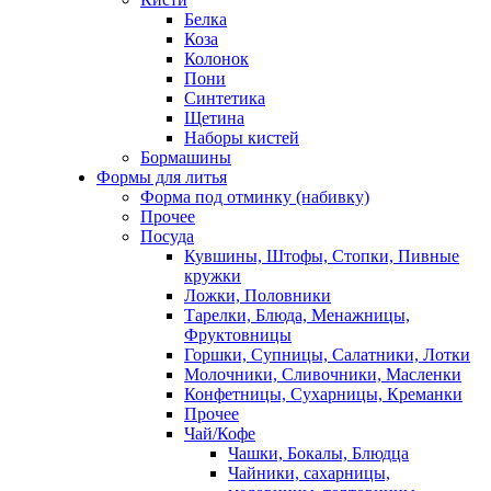
Белка
Коза
Колонок
Пони
Синтетика
Щетина
Наборы кистей
Бормашины
Формы для литья
Форма под отминку (набивку)
Прочее
Посуда
Кувшины, Штофы, Стопки, Пивные
кружки
Ложки, Половники
Тарелки, Блюда, Менажницы,
Фруктовницы
Горшки, Супницы, Салатники, Лотки
Молочники, Сливочники, Масленки
Конфетницы, Сухарницы, Креманки
Прочее
Чай/Кофе
Чашки, Бокалы, Блюдца
Чайники, сахарницы,