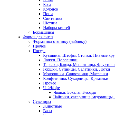
Коза
Колонок
Пони
Синтетика
Щетина
Наборы кистей
Бормашины
Формы для литья
Форма под отминку (набивку)
Прочее
Посуда
Кувшины, Штофы, Стопки, Пивные кр
Ложки, Половники
Тарелки, Блюда, Менажницы, Фруктов
Горшки, Супницы, Салатники, Лотки
Молочники, Сливочники, Масленки
Конфетницы, Сухарницы, Креманки
Прочее
Чай/Кофе
Чашки, Бокалы, Блюдца
Чайники, сахарницы, медовницы,
Сувениры
Животные
Вазы