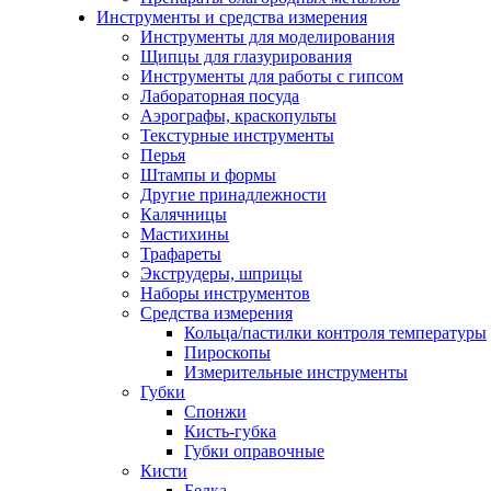
Инструменты и средства измерения
Инструменты для моделирования
Щипцы для глазурирования
Инструменты для работы с гипсом
Лабораторная посуда
Аэрографы, краскопульты
Текстурные инструменты
Перья
Штампы и формы
Другие принадлежности
Калячницы
Мастихины
Трафареты
Экструдеры, шприцы
Наборы инструментов
Средства измерения
Кольца/пастилки контроля температуры
Пироскопы
Измерительные инструменты
Губки
Спонжи
Кисть-губка
Губки оправочные
Кисти
Белка