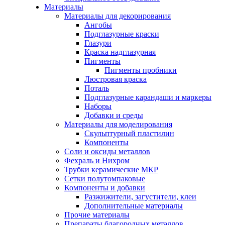
Материалы
Материалы для декорирования
Ангобы
Подглазурные краски
Глазури
Краска надглазурная
Пигменты
Пигменты пробники
Люстровая краска
Поталь
Подглазурные карандаши и маркеры
Наборы
Добавки и среды
Материалы для моделирования
Скульптурный пластилин
Компоненты
Соли и оксиды металлов
Фехраль и Нихром
Трубки керамические МКР
Сетки полутомпаковые
Компоненты и добавки
Разжижители, загустители, клеи
Дополнительные материалы
Прочие материалы
Препараты благородных металлов