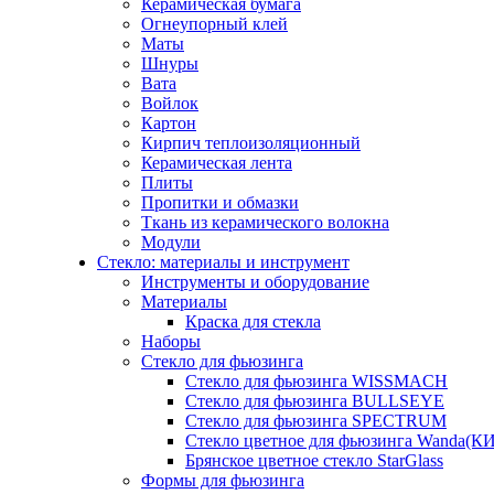
Керамическая бумага
Огнеупорный клей
Маты
Шнуры
Вата
Войлок
Картон
Кирпич теплоизоляционный
Керамическая лента
Плиты
Пропитки и обмазки
Ткань из керамического волокна
Модули
Стекло: материалы и инструмент
Инструменты и оборудование
Материалы
Краска для стекла
Наборы
Стекло для фьюзинга
Стекло для фьюзинга WISSMACH
Стекло для фьюзинга BULLSEYE
Стекло для фьюзинга SPECTRUM
Стекло цветное для фьюзинга Wanda(К
Брянское цветное стекло StarGlass
Формы для фьюзинга