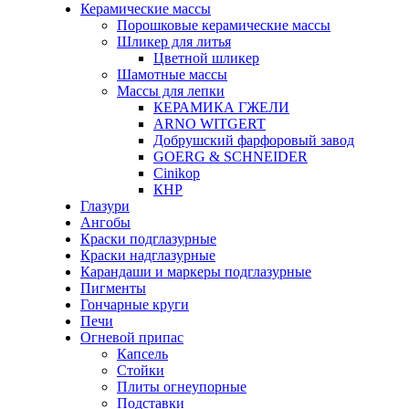
Керамические массы
Порошковые керамические массы
Шликер для литья
Цветной шликер
Шамотные массы
Массы для лепки
КЕРАМИКА ГЖЕЛИ
ARNO WITGERT
Добрушский фарфоровый завод
GOERG & SCHNEIDER
Cinikop
КНР
Глазури
Ангобы
Краски подглазурные
Краски надглазурные
Карандаши и маркеры подглазурные
Пигменты
Гончарные круги
Печи
Огневой припас
Капсель
Стойки
Плиты огнеупорные
Подставки