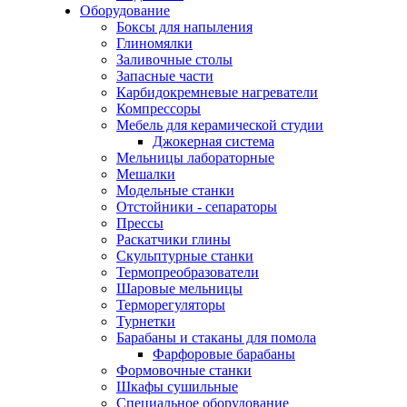
Оборудование
Боксы для напыления
Глиномялки
Заливочные столы
Запасные части
Карбидокремневые нагреватели
Компрессоры
Мебель для керамической студии
Джокерная система
Мельницы лабораторные
Мешалки
Модельные станки
Отстойники - сепараторы
Прессы
Раскатчики глины
Скульптурные станки
Термопреобразователи
Шаровые мельницы
Терморегуляторы
Турнетки
Барабаны и стаканы для помола
Фарфоровые барабаны
Формовочные станки
Шкафы сушильные
Специальное оборудование