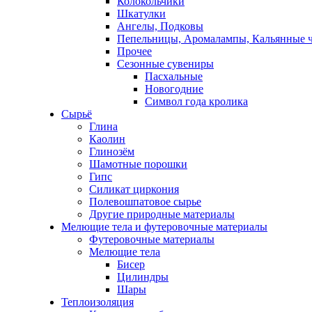
Колокольчики
Шкатулки
Ангелы, Подковы
Пепельницы, Аромалампы, Кальянные 
Прочее
Сезонные сувениры
Пасхальные
Новогодние
Символ года кролика
Сырьё
Глина
Каолин
Глинозём
Шамотные порошки
Гипс
Силикат циркония
Полевошпатовое сырье
Другие природные материалы
Мелющие тела и футеровочные материалы
Футеровочные материалы
Мелющие тела
Бисер
Цилиндры
Шары
Теплоизоляция