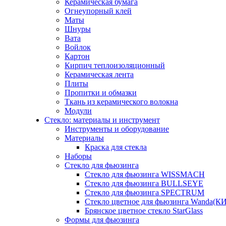
Керамическая бумага
Огнеупорный клей
Маты
Шнуры
Вата
Войлок
Картон
Кирпич теплоизоляционный
Керамическая лента
Плиты
Пропитки и обмазки
Ткань из керамического волокна
Модули
Стекло: материалы и инструмент
Инструменты и оборудование
Материалы
Краска для стекла
Наборы
Стекло для фьюзинга
Стекло для фьюзинга WISSMACH
Стекло для фьюзинга BULLSEYE
Стекло для фьюзинга SPECTRUM
Стекло цветное для фьюзинга Wanda(К
Брянское цветное стекло StarGlass
Формы для фьюзинга