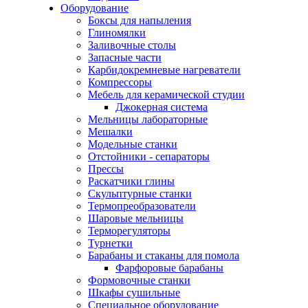
Оборудование
Боксы для напыления
Глиномялки
Заливочные столы
Запасные части
Карбидокремневые нагреватели
Компрессоры
Мебель для керамической студии
Джокерная система
Мельницы лабораторные
Мешалки
Модельные станки
Отстойники - сепараторы
Прессы
Раскатчики глины
Скульптурные станки
Термопреобразователи
Шаровые мельницы
Терморегуляторы
Турнетки
Барабаны и стаканы для помола
Фарфоровые барабаны
Формовочные станки
Шкафы сушильные
Специальное оборудование