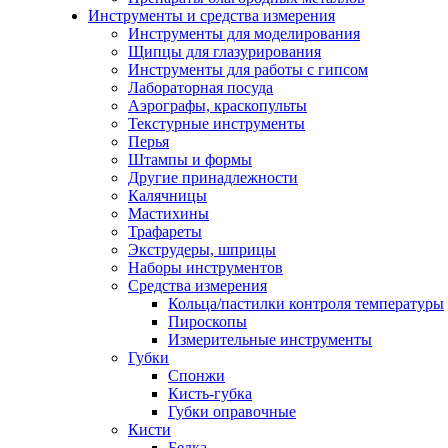
Инструменты и средства измерения
Инструменты для моделирования
Щипцы для глазурирования
Инструменты для работы с гипсом
Лабораторная посуда
Аэрографы, краскопульты
Текстурные инструменты
Перья
Штампы и формы
Другие принадлежности
Калячницы
Мастихины
Трафареты
Экструдеры, шприцы
Наборы инструментов
Средства измерения
Кольца/пастилки контроля температуры
Пироскопы
Измерительные инструменты
Губки
Спонжи
Кисть-губка
Губки оправочные
Кисти
Белка