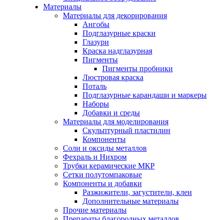
Материалы
Материалы для декорирования
Ангобы
Подглазурные краски
Глазури
Краска надглазурная
Пигменты
Пигменты пробники
Люстровая краска
Поталь
Подглазурные карандаши и маркеры
Наборы
Добавки и среды
Материалы для моделирования
Скульптурный пластилин
Компоненты
Соли и оксиды металлов
Фехраль и Нихром
Трубки керамические МКР
Сетки полутомпаковые
Компоненты и добавки
Разжижители, загустители, клеи
Дополнительные материалы
Прочие материалы
Препараты благородных металлов