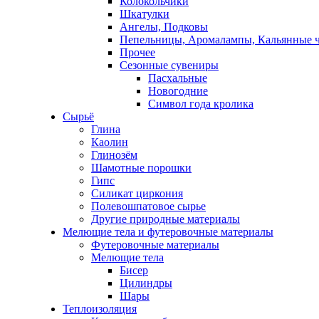
Колокольчики
Шкатулки
Ангелы, Подковы
Пепельницы, Аромалампы, Кальянные 
Прочее
Сезонные сувениры
Пасхальные
Новогодние
Символ года кролика
Сырьё
Глина
Каолин
Глинозём
Шамотные порошки
Гипс
Силикат циркония
Полевошпатовое сырье
Другие природные материалы
Мелющие тела и футеровочные материалы
Футеровочные материалы
Мелющие тела
Бисер
Цилиндры
Шары
Теплоизоляция