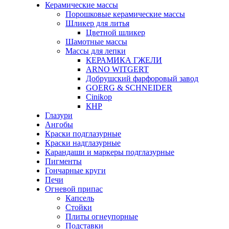
Керамические массы
Порошковые керамические массы
Шликер для литья
Цветной шликер
Шамотные массы
Массы для лепки
КЕРАМИКА ГЖЕЛИ
ARNO WITGERT
Добрушский фарфоровый завод
GOERG & SCHNEIDER
Cinikop
КНР
Глазури
Ангобы
Краски подглазурные
Краски надглазурные
Карандаши и маркеры подглазурные
Пигменты
Гончарные круги
Печи
Огневой припас
Капсель
Стойки
Плиты огнеупорные
Подставки