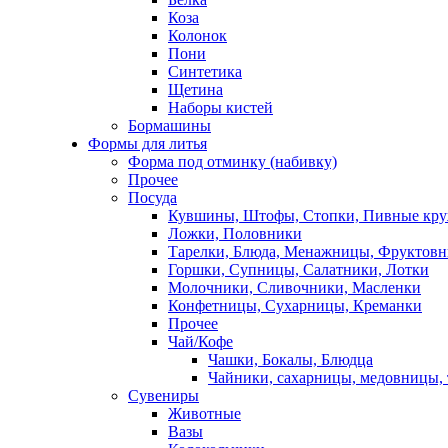
Коза
Колонок
Пони
Синтетика
Щетина
Наборы кистей
Бормашины
Формы для литья
Форма под отминку (набивку)
Прочее
Посуда
Кувшины, Штофы, Стопки, Пивные кр
Ложки, Половники
Тарелки, Блюда, Менажницы, Фруктов
Горшки, Супницы, Салатники, Лотки
Молочники, Сливочники, Масленки
Конфетницы, Сухарницы, Креманки
Прочее
Чай/Кофе
Чашки, Бокалы, Блюдца
Чайники, сахарницы, медовницы,
Сувениры
Животные
Вазы