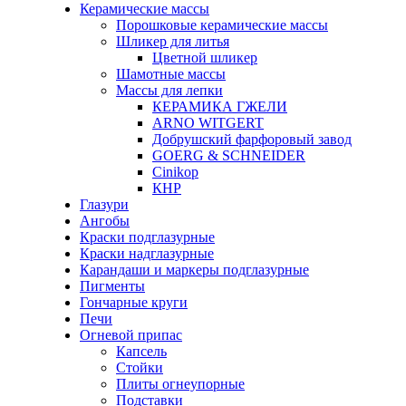
Керамические массы
Порошковые керамические массы
Шликер для литья
Цветной шликер
Шамотные массы
Массы для лепки
КЕРАМИКА ГЖЕЛИ
ARNO WITGERT
Добрушский фарфоровый завод
GOERG & SCHNEIDER
Cinikop
КНР
Глазури
Ангобы
Краски подглазурные
Краски надглазурные
Карандаши и маркеры подглазурные
Пигменты
Гончарные круги
Печи
Огневой припас
Капсель
Стойки
Плиты огнеупорные
Подставки