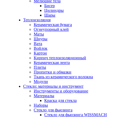
Мелющие тела
Бисер
Цилиндры
Шары
Теплоизоляция
Керамическая бумага
Огнеупорный клей
Маты
Шнуры
Вата
Войлок
Картон
Кирпич теплоизоляционный
Керамическая лента
Плиты
Пропитки и обмазки
Ткань из керамического волокна
Модули
Стекло: материалы и инструмент
Инструменты и оборудование
Материалы
Краска для стекла
Наборы
Стекло для фьюзинга
Стекло для фьюзинга WISSMACH