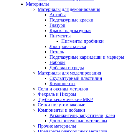
Материалы
Материалы для декорирования
Ангобы
Подглазурные краски
Глазури
Краска надглазурная
Пигменты
Пигменты пробники
Люстровая краска
Поталь
Подглазурные карандаши и маркеры
Наборы
Добавки и среды
Материалы для моделирования
Скульптурный пластилин
Компоненты
Соли и оксиды металлов
Фехраль и Нихром
Трубки керамические МКР
Сетки полутомпаковые
Компоненты и добавки
Разжижители, загустители, клеи
Дополнительные материалы
Прочие материалы
Препараты благородных металлов