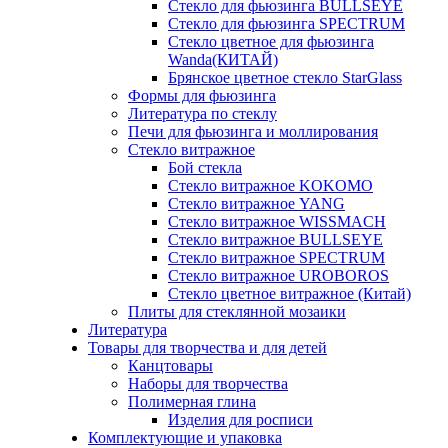
Стекло для фьюзинга BULLSEYE
Стекло для фьюзинга SPECTRUM
Стекло цветное для фьюзинга
Wanda(КИТАЙ)
Брянское цветное стекло StarGlass
Формы для фьюзинга
Литература по стеклу
Печи для фьюзинга и моллирования
Стекло витражное
Бой стекла
Стекло витражное KOKOMO
Стекло витражное YANG
Стекло витражное WISSMACH
Стекло витражное BULLSEYE
Стекло витражное SPECTRUM
Стекло витражное UROBOROS
Стекло цветное витражное (Китай)
Плиты для стеклянной мозаики
Литература
Товары для творчества и для детей
Канцтовары
Наборы для творчества
Полимерная глина
Изделия для росписи
Комплектующие и упаковка