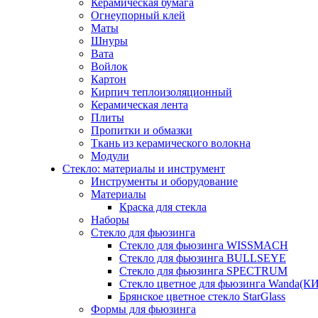
Керамическая бумага
Огнеупорный клей
Маты
Шнуры
Вата
Войлок
Картон
Кирпич теплоизоляционный
Керамическая лента
Плиты
Пропитки и обмазки
Ткань из керамического волокна
Модули
Стекло: материалы и инструмент
Инструменты и оборудование
Материалы
Краска для стекла
Наборы
Стекло для фьюзинга
Стекло для фьюзинга WISSMACH
Стекло для фьюзинга BULLSEYE
Стекло для фьюзинга SPECTRUM
Стекло цветное для фьюзинга Wanda(К
Брянское цветное стекло StarGlass
Формы для фьюзинга