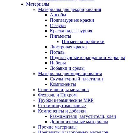
Материалы
Материалы для декорирования
Ангобы
Подглазурные краски
Глазури
Краска надглазурная
Пигменты
Пигменты пробники
Люстровая краска
Поталь
Подглазурные карандаши и маркеры
Наборы
Добавки и среды
Материалы для моделирования
Скульптурный пластилин
Компоненты
Соли и оксиды металлов
Фехраль и Нихром
Трубки керамические МКР
Сетки полутомпаковые
Компоненты и добавки
Разжижители, загустители, клеи
Дополнительные материалы
Прочие материалы
Препараты благородных металлов