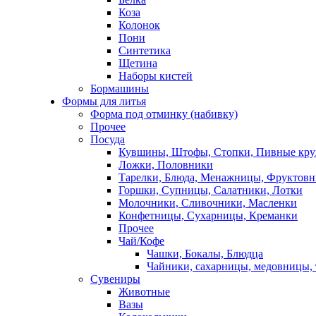
Коза
Колонок
Пони
Синтетика
Щетина
Наборы кистей
Бормашины
Формы для литья
Форма под отминку (набивку)
Прочее
Посуда
Кувшины, Штофы, Стопки, Пивные кр
Ложки, Половники
Тарелки, Блюда, Менажницы, Фруктов
Горшки, Супницы, Салатники, Лотки
Молочники, Сливочники, Масленки
Конфетницы, Сухарницы, Креманки
Прочее
Чай/Кофе
Чашки, Бокалы, Блюдца
Чайники, сахарницы, медовницы,
Сувениры
Животные
Вазы