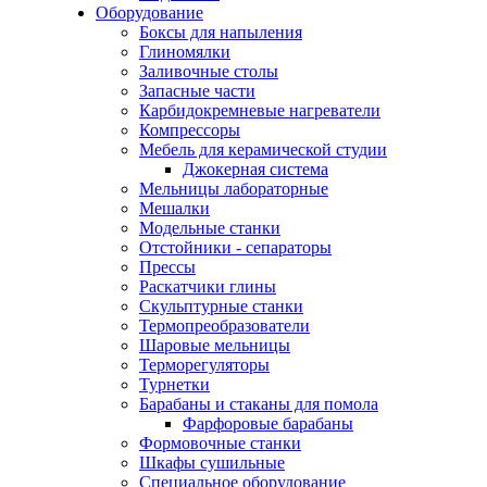
Оборудование
Боксы для напыления
Глиномялки
Заливочные столы
Запасные части
Карбидокремневые нагреватели
Компрессоры
Мебель для керамической студии
Джокерная система
Мельницы лабораторные
Мешалки
Модельные станки
Отстойники - сепараторы
Прессы
Раскатчики глины
Скульптурные станки
Термопреобразователи
Шаровые мельницы
Терморегуляторы
Турнетки
Барабаны и стаканы для помола
Фарфоровые барабаны
Формовочные станки
Шкафы сушильные
Специальное оборудование