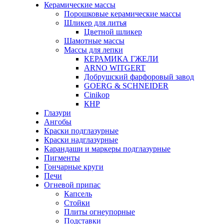
Керамические массы
Порошковые керамические массы
Шликер для литья
Цветной шликер
Шамотные массы
Массы для лепки
КЕРАМИКА ГЖЕЛИ
ARNO WITGERT
Добрушский фарфоровый завод
GOERG & SCHNEIDER
Cinikop
КНР
Глазури
Ангобы
Краски подглазурные
Краски надглазурные
Карандаши и маркеры подглазурные
Пигменты
Гончарные круги
Печи
Огневой припас
Капсель
Стойки
Плиты огнеупорные
Подставки