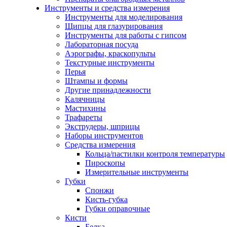
Инструменты и средства измерения
Инструменты для моделирования
Щипцы для глазурирования
Инструменты для работы с гипсом
Лабораторная посуда
Аэрографы, краскопульты
Текстурные инструменты
Перья
Штампы и формы
Другие принадлежности
Калячницы
Мастихины
Трафареты
Экструдеры, шприцы
Наборы инструментов
Средства измерения
Кольца/пастилки контроля температуры
Пироскопы
Измерительные инструменты
Губки
Спонжи
Кисть-губка
Губки оправочные
Кисти
Белка