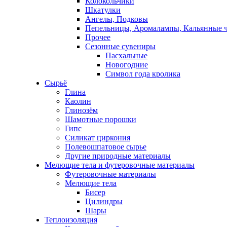
Колокольчики
Шкатулки
Ангелы, Подковы
Пепельницы, Аромалампы, Кальянные 
Прочее
Сезонные сувениры
Пасхальные
Новогодние
Символ года кролика
Сырьё
Глина
Каолин
Глинозём
Шамотные порошки
Гипс
Силикат циркония
Полевошпатовое сырье
Другие природные материалы
Мелющие тела и футеровочные материалы
Футеровочные материалы
Мелющие тела
Бисер
Цилиндры
Шары
Теплоизоляция