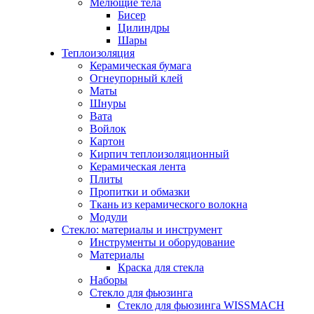
Мелющие тела
Бисер
Цилиндры
Шары
Теплоизоляция
Керамическая бумага
Огнеупорный клей
Маты
Шнуры
Вата
Войлок
Картон
Кирпич теплоизоляционный
Керамическая лента
Плиты
Пропитки и обмазки
Ткань из керамического волокна
Модули
Стекло: материалы и инструмент
Инструменты и оборудование
Материалы
Краска для стекла
Наборы
Стекло для фьюзинга
Стекло для фьюзинга WISSMACH