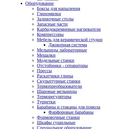
Оборудование
Боксы для напыления
Глиномялки
Заливочные столы
Запасные части
Карбидокремневые нагреватели
Компрессоры
Мебель для керамической студии
Джокерная система
Мельницы лабораторные
Мешалки
Модельные станки
Отстойники - сепараторы
Прессы
Раскатчики глины
Скульптурные станки
Термопреобразователи
Шаровые мельницы
Терморегуляторы
Турнетки
Барабаны и стаканы для помола
Фарфоровые барабаны
Формовочные станки
Шкафы сушильные
Специальное оборудование