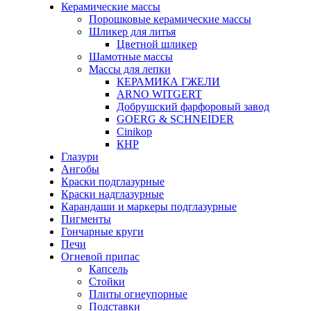
Керамические массы
Порошковые керамические массы
Шликер для литья
Цветной шликер
Шамотные массы
Массы для лепки
КЕРАМИКА ГЖЕЛИ
ARNO WITGERT
Добрушский фарфоровый завод
GOERG & SCHNEIDER
Cinikop
КНР
Глазури
Ангобы
Краски подглазурные
Краски надглазурные
Карандаши и маркеры подглазурные
Пигменты
Гончарные круги
Печи
Огневой припас
Капсель
Стойки
Плиты огнеупорные
Подставки