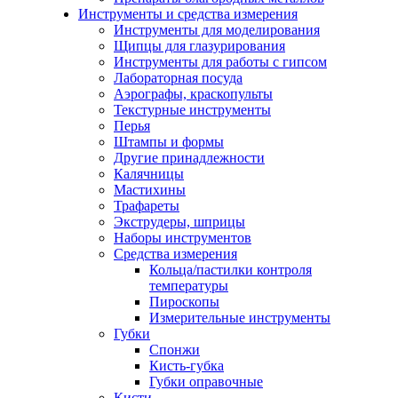
Инструменты и средства измерения
Инструменты для моделирования
Щипцы для глазурирования
Инструменты для работы с гипсом
Лабораторная посуда
Аэрографы, краскопульты
Текстурные инструменты
Перья
Штампы и формы
Другие принадлежности
Калячницы
Мастихины
Трафареты
Экструдеры, шприцы
Наборы инструментов
Средства измерения
Кольца/пастилки контроля
температуры
Пироскопы
Измерительные инструменты
Губки
Спонжи
Кисть-губка
Губки оправочные
Кисти