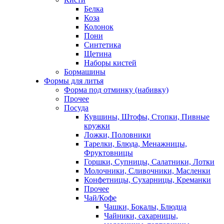
Белка
Коза
Колонок
Пони
Синтетика
Щетина
Наборы кистей
Бормашины
Формы для литья
Форма под отминку (набивку)
Прочее
Посуда
Кувшины, Штофы, Стопки, Пивные
кружки
Ложки, Половники
Тарелки, Блюда, Менажницы,
Фруктовницы
Горшки, Супницы, Салатники, Лотки
Молочники, Сливочники, Масленки
Конфетницы, Сухарницы, Креманки
Прочее
Чай/Кофе
Чашки, Бокалы, Блюдца
Чайники, сахарницы,