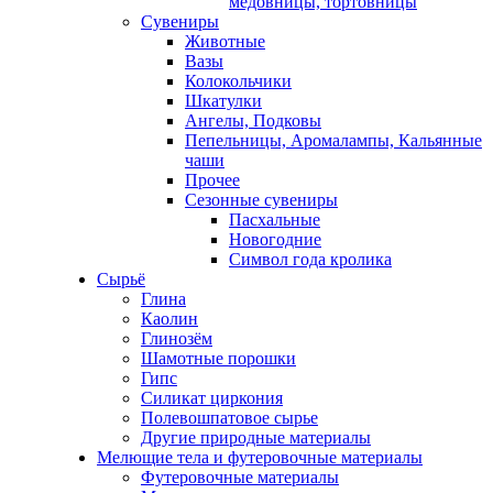
медовницы, тортовницы
Сувениры
Животные
Вазы
Колокольчики
Шкатулки
Ангелы, Подковы
Пепельницы, Аромалампы, Кальянные
чаши
Прочее
Сезонные сувениры
Пасхальные
Новогодние
Символ года кролика
Сырьё
Глина
Каолин
Глинозём
Шамотные порошки
Гипс
Силикат циркония
Полевошпатовое сырье
Другие природные материалы
Мелющие тела и футеровочные материалы
Футеровочные материалы