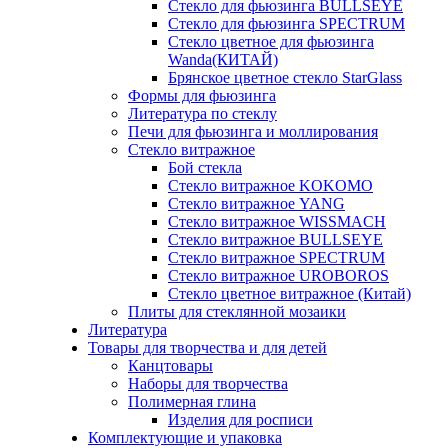
Стекло для фьюзинга BULLSEYE
Стекло для фьюзинга SPECTRUM
Стекло цветное для фьюзинга
Wanda(КИТАЙ)
Брянское цветное стекло StarGlass
Формы для фьюзинга
Литература по стеклу
Печи для фьюзинга и моллирования
Стекло витражное
Бой стекла
Стекло витражное KOKOMO
Стекло витражное YANG
Стекло витражное WISSMACH
Стекло витражное BULLSEYE
Стекло витражное SPECTRUM
Стекло витражное UROBOROS
Стекло цветное витражное (Китай)
Плиты для стеклянной мозаики
Литература
Товары для творчества и для детей
Канцтовары
Наборы для творчества
Полимерная глина
Изделия для росписи
Комплектующие и упаковка