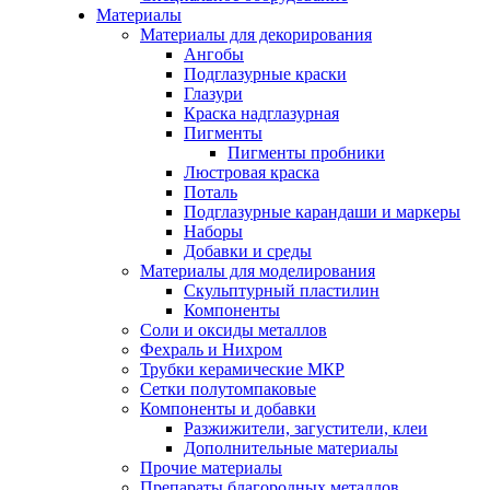
Материалы
Материалы для декорирования
Ангобы
Подглазурные краски
Глазури
Краска надглазурная
Пигменты
Пигменты пробники
Люстровая краска
Поталь
Подглазурные карандаши и маркеры
Наборы
Добавки и среды
Материалы для моделирования
Скульптурный пластилин
Компоненты
Соли и оксиды металлов
Фехраль и Нихром
Трубки керамические МКР
Сетки полутомпаковые
Компоненты и добавки
Разжижители, загустители, клеи
Дополнительные материалы
Прочие материалы
Препараты благородных металлов