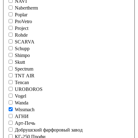
NAVI
Nabertherm
Poplar
ProVetro
Project
Rohde
SCARVA
Schupp
Shimpo
Skutt
Spectrum
TNT AIR
Tencan
UROBOROS
Vogel
Wanda
Wissmach
АГНИ
Арт-Печь
Добрушский фарфоровый завод
КГ-250 Профи