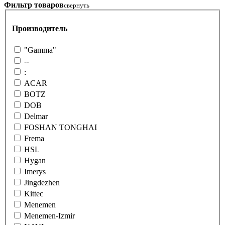
Фильтр товаров
свернуть
Производитель
"Gamma"
--
:
ACAR
BOTZ
DOB
Delmar
FOSHAN TONGHAI
Frema
HSL
Hygan
Imerys
Jingdezhen
Kittec
Menemen
Menemen-Izmir