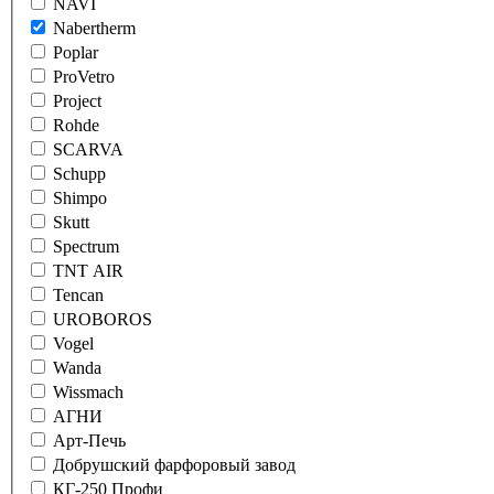
NAVI
Nabertherm
Poplar
ProVetro
Project
Rohde
SCARVA
Schupp
Shimpo
Skutt
Spectrum
TNT AIR
Tencan
UROBOROS
Vogel
Wanda
Wissmach
АГНИ
Арт-Печь
Добрушский фарфоровый завод
КГ-250 Профи