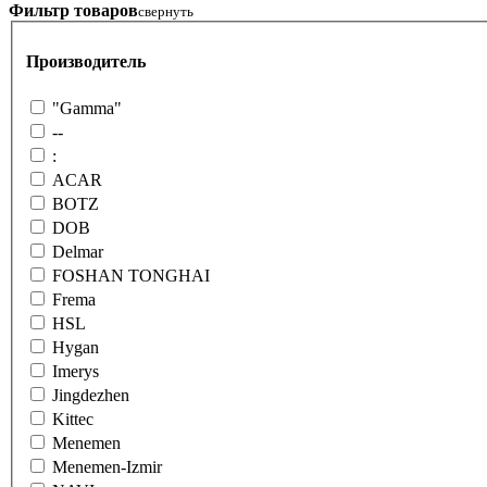
Фильтр товаров
свернуть
Производитель
"Gamma"
--
:
ACAR
BOTZ
DOB
Delmar
FOSHAN TONGHAI
Frema
HSL
Hygan
Imerys
Jingdezhen
Kittec
Menemen
Menemen-Izmir