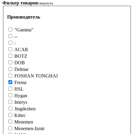
Фильтр товаров
свернуть
Производитель
"Gamma"
--
:
ACAR
BOTZ
DOB
Delmar
FOSHAN TONGHAI
Frema
HSL
Hygan
Imerys
Jingdezhen
Kittec
Menemen
Menemen-Izmir