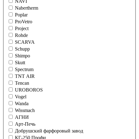
NAVI
Nabertherm
Poplar
ProVetro
Project
Rohde
SCARVA
Schupp
Shimpo
Skutt
Spectrum
TNT AIR
Tencan
UROBOROS
Vogel
Wanda
Wissmach
АГНИ
Арт-Печь
Добрушский фарфоровый завод
КГ-250 Профи